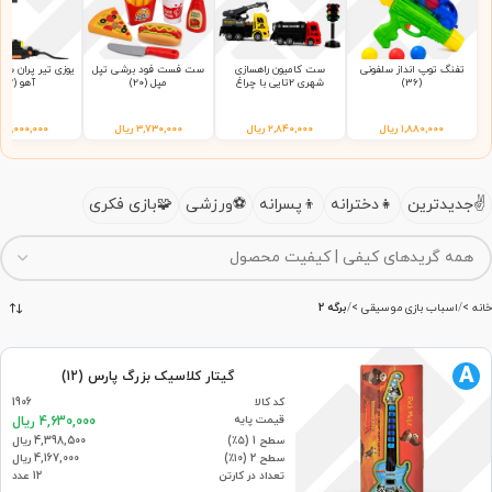
تفنگ توپ انداز سلفونی
ست کامیون راهسازی
ست فست فود برشی تپل
(36)
شهری 2تایی با چراغ
مپل (20)
آهو (92)
راهنمایی 9865 سلفونی
(65)
۱,۸۸۰,۰۰۰
ریال
۲,۸۴۰,۰۰۰
ریال
۳,۷۳۰,۰۰۰
ریال
۲,۰۰۰,۰۰۰
ر
جدیدترین
دخترانه
پسرانه
ورزشی
بازی فکری
خانه
اسباب بازی موسیقی
برگه 2
A
گیتار کلاسیک بزرگ پارس (12)
کد کالا
1906
قیمت پایه
4,630,000 ریال
سطح 1 (۵٪)
4,398,500 ریال
سطح 2 (۱۰٪)
4,167,000 ریال
تعداد در کارتن
12 عدد