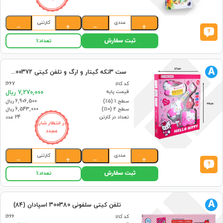
عددی
کارتنی
−
+
−
+
ثبت سفارش
تعداد:
1
A
ست 3تکه گیتار و ارگ و تلفن کیتی 300372 اسپادان (24)
کد کالا
1667
قیمت پایه
7,270,000 ریال
سطح 1 (۵٪)
6,906,500 ریال
سطح 2 (۱۰٪)
6,543,000 ریال
تعداد در کارتن
24 عدد
در انتظار شارژ
مجدد
عددی
کارتنی
−
+
−
+
ثبت سفارش
تعداد:
1
A
تلفن کیتی سلفونی 300380 اسپادان (84)
کد کالا
1666