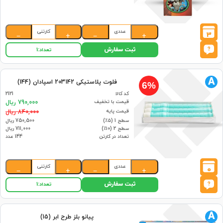
عددی
کارتنی
3
−
+
−
+
ثبت سفارش
تعداد:
1
A
فلوت پلاستیکی 203142 اسپادان (144)
6%
کد کالا
2121
قیمت با تخفیف
790,000 ریال
قیمت پایه
840,000 ریال
سطح 1 (۵٪)
750,500 ریال
سطح 2 (۱۰٪)
711,000 ریال
تعداد در کارتن
144 عدد
عددی
کارتنی
0
−
+
−
+
ثبت سفارش
تعداد:
1
A
پیانو بلز طرح ابر (15)