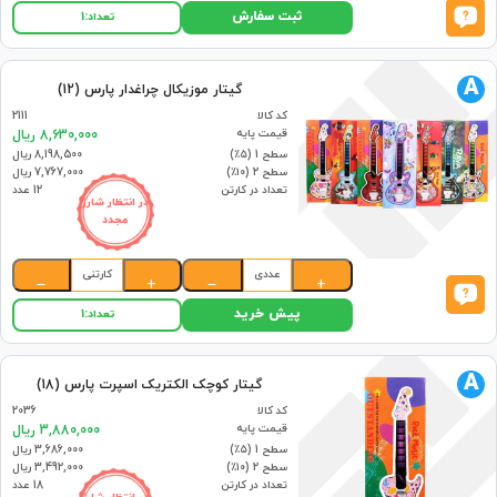
ثبت سفارش
تعداد:
1
A
گیتار موزیکال چراغدار پارس (12)
کد کالا
2111
قیمت پایه
8,630,000 ریال
سطح 1 (۵٪)
8,198,500 ریال
سطح 2 (۱۰٪)
7,767,000 ریال
تعداد در کارتن
12 عدد
در انتظار شارژ
مجدد
عددی
کارتنی
−
+
−
+
پیش خرید
تعداد:
1
A
گیتار کوچک الکتریک اسپرت پارس (18)
کد کالا
2036
قیمت پایه
3,880,000 ریال
سطح 1 (۵٪)
3,686,000 ریال
سطح 2 (۱۰٪)
3,492,000 ریال
تعداد در کارتن
18 عدد