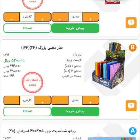
مجدد
عددی
کارتنی
−
+
−
+
پیش خرید
تعداد:
1
B
ساز دهنی بزرگ (24)(144)
کد کالا
1896
قیمت پایه
520,000 ریال
سطح 1 (۵٪)
494,000 ریال
سطح 2 (۱۰٪)
468,000 ریال
تعداد در کارتن
144 عدد
در انتظار شارژ
مجدد
عددی
کارتنی
−
+
−
+
پیش خرید
تعداد:
1
A
پیانو شخصیت جور 300455 اسپادان (40)
کد کالا
1753