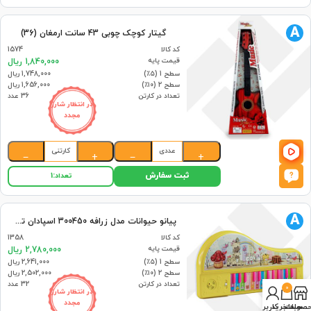
A
گیتار کوچک چوبی 43 سانت ارمغان (36)
کد کالا
1574
قیمت پایه
1,840,000 ریال
سطح 1 (۵٪)
1,748,000 ریال
سطح 2 (۱۰٪)
1,656,000 ریال
تعداد در کارتن
36 عدد
در انتظار شارژ
مجدد
عددی
کارتنی
−
+
−
+
ثبت سفارش
تعداد:
1
A
پیانو حیوانات مدل زرافه 300450 اسپادان تویز (36)
کد کالا
1358
قیمت پایه
2,780,000 ریال
سطح 1 (۵٪)
2,641,000 ریال
سطح 2 (۱۰٪)
2,502,000 ریال
تعداد در کارتن
32 عدد
0
در انتظار شارژ
مجدد
صولات
سبد خرید
حساب کاربری من