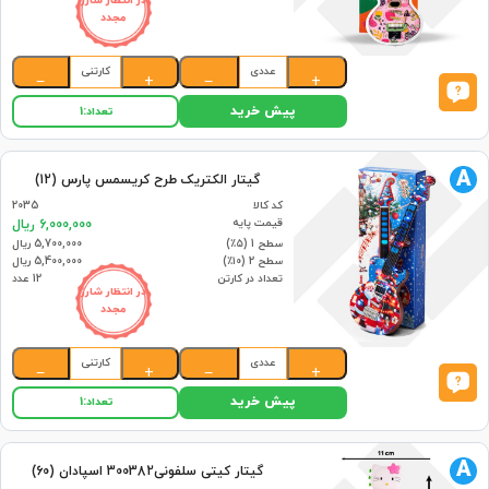
در انتظار شارژ
مجدد
عددی
کارتنی
−
+
−
+
پیش خرید
تعداد:
1
A
گیتار الکتریک طرح کریسمس پارس (12)
کد کالا
2035
قیمت پایه
6,000,000 ریال
سطح 1 (۵٪)
5,700,000 ریال
سطح 2 (۱۰٪)
5,400,000 ریال
تعداد در کارتن
12 عدد
در انتظار شارژ
مجدد
عددی
کارتنی
−
+
−
+
پیش خرید
تعداد:
1
A
گیتار کیتی سلفونی300382 اسپادان (60)