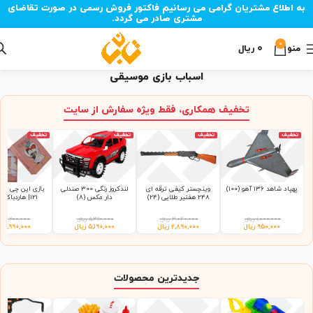
به اطلاع مشتریان گرامی می رسانیم فاکتور فروش رسمی در صورت تقاضای
مشتری صادر می گردد.
0
منو
۰
ریال
اسباب بازی موسیقی
تخفیف همکاری، فقط ویژه سفارش از سایت
تخفیف
تخفیف
تخفیف
تخفیف
پهپاد شاهد 136 آهو (100)
وینچستر کیفی ترقه ای
لندکروز رنگی 300 صندلی
بازی این چی چیه
248 هفتیر طلایی (24)
دار مکس (8)
121| هاردباکس (48)
۱,۰۰۰,۰۰۰
ریال
۳,۰۴۰,۰۰۰
ریال
۵,۳۹۰,۰۰۰
ریال
۳,۲۰۰,۰۰۰
ر
۹۵۰,۰۰۰
ریال
۲,۸۹۰,۰۰۰
ریال
۵,۱۹۰,۰۰۰
ریال
۲,۹۹۰,۰۰۰
ر
جدیدترین محصولات