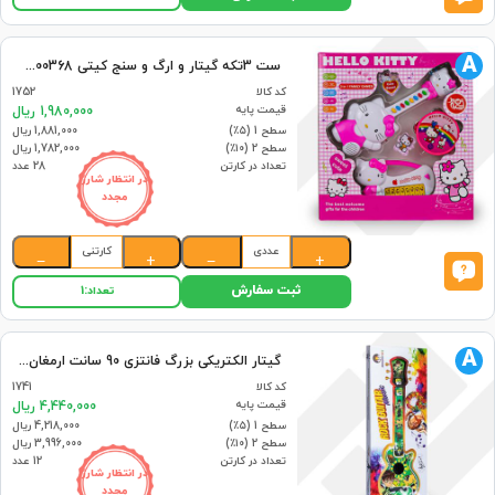
A
ست 3تکه گیتار و ارگ و سنج کیتی 300368 اسپادان (28)
کد کالا
1752
قیمت پایه
1,980,000 ریال
سطح 1 (۵٪)
1,881,000 ریال
سطح 2 (۱۰٪)
1,782,000 ریال
تعداد در کارتن
28 عدد
در انتظار شارژ
مجدد
عددی
کارتنی
−
+
−
+
ثبت سفارش
تعداد:
1
A
گیتار الکتریکی بزرگ فانتزی 90 سانت ارمغان (12)
کد کالا
1741
قیمت پایه
4,440,000 ریال
سطح 1 (۵٪)
4,218,000 ریال
سطح 2 (۱۰٪)
3,996,000 ریال
تعداد در کارتن
12 عدد
در انتظار شارژ
مجدد