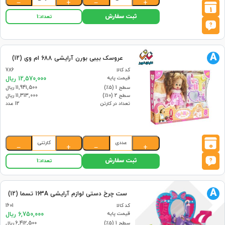
−
+
−
+
1
ثبت سفارش
تعداد:
1
A
عروسک بیبی بورن آرایشی 688 ام وی (12)
کد کالا
786
قیمت پایه
12,570,000 ریال
سطح 1 (۵٪)
11,941,500 ریال
سطح 2 (۱۰٪)
11,313,000 ریال
تعداد در کارتن
12 عدد
عددی
کارتنی
0
−
+
−
+
ثبت سفارش
تعداد:
1
A
ست چرخ دستی لوازم آرایشی 163A تسما (12)
کد کالا
1601
قیمت پایه
6,750,000 ریال
سطح 1 (۵٪)
6,412,500 ریال