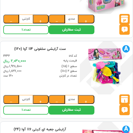
عددی
کارتنی
3
−
+
−
+
ثبت سفارش
تعداد:
1
A
ست آرایشی سلفونی 114 آوا (120)
کد کالا
2232
قیمت پایه
2,030,000 ریال
سطح 1 (۵٪)
1,928,500 ریال
سطح 2 (۱۰٪)
1,827,000 ریال
تعداد در کارتن
120 عدد
عددی
کارتنی
1
−
+
−
+
ثبت سفارش
تعداد:
1
A
آرایشی جعبه ای کیتی 116 آوا (24)