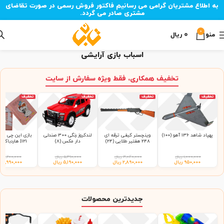
به اطلاع مشتریان گرامی می رسانیم فاکتور فروش رسمی در صورت تقاضای
مشتری صادر می گردد.
0
منو
۰
ریال
اسباب بازی آرایشی
تخفیف همکاری، فقط ویژه سفارش از سایت
تخفیف
تخفیف
تخفیف
تخفیف
پهپاد شاهد 136 آهو (100)
وینچستر کیفی ترقه ای
لندکروز رنگی 300 صندلی
بازی این چی چیه
248 هفتیر طلایی (24)
دار مکس (8)
121| هاردباکس (48)
۱,۰۰۰,۰۰۰
ریال
۳,۰۴۰,۰۰۰
ریال
۵,۳۹۰,۰۰۰
ریال
۳,۲۰۰,۰۰۰
ر
۹۵۰,۰۰۰
ریال
۲,۸۹۰,۰۰۰
ریال
۵,۱۹۰,۰۰۰
ریال
۲,۹۹۰,۰۰۰
ر
جدیدترین محصولات