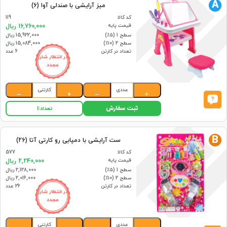
A
میز آرایشی با صندلی آوا (6)
کد کالا
119
قیمت پایه
16,760,000 ریال
سطح 1 (۵٪)
15,922,000 ریال
سطح 2 (۱۰٪)
15,084,000 ریال
تعداد در کارتن
6 عدد
در انتظار شارژ
مجدد
عددی
کارتنی
−
+
−
+
ثبت سفارش
تعداد:
1
B
ست آرایشی با دمپایی رو کارتی آتا (26)
کد کالا
577
قیمت پایه
2,240,000 ریال
سطح 1 (۵٪)
2,128,000 ریال
سطح 2 (۱۰٪)
2,016,000 ریال
تعداد در کارتن
26 عدد
در انتظار شارژ
مجدد
عددی
کارتنی