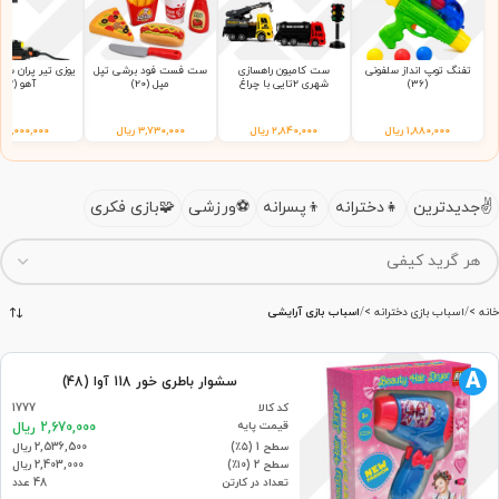
تفنگ توپ انداز سلفونی
ست کامیون راهسازی
ست فست فود برشی تپل
(36)
شهری 2تایی با چراغ
مپل (20)
آهو (92)
راهنمایی 9865 سلفونی
(65)
۱,۸۸۰,۰۰۰
ریال
۲,۸۴۰,۰۰۰
ریال
۳,۷۳۰,۰۰۰
ریال
۲,۰۰۰,۰۰۰
ر
جدیدترین
دخترانه
پسرانه
ورزشی
بازی فکری
خانه
اسباب‌ بازی دخترانه
اسباب بازی آرایشی
A
سشوار باطری خور 118 آوا (48)
کد کالا
1777
قیمت پایه
2,670,000 ریال
سطح 1 (۵٪)
2,536,500 ریال
سطح 2 (۱۰٪)
2,403,000 ریال
تعداد در کارتن
48 عدد