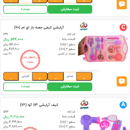
−
+
−
+
ثبت سفارش
تعداد:
1
C
آرایشی کیفی جعبه باز ای ام (60)
کد کالا
799
قیمت پایه
544,000 ریال
سطح 1 (۵٪)
516,800 ریال
سطح 2 (۱۰٪)
489,600 ریال
تعداد در کارتن
60 عدد
در انتظار شارژ
مجدد
عددی
کارتنی
−
+
−
+
ثبت سفارش
تعداد:
1
A
کیف آرایشی 113 آوا (72)
کد کالا
572
قیمت پایه
4,210,000 ریال
سطح 1 (۵٪)
3,999,500 ریال
سطح 2 (۱۰٪)
3,789,000 ریال