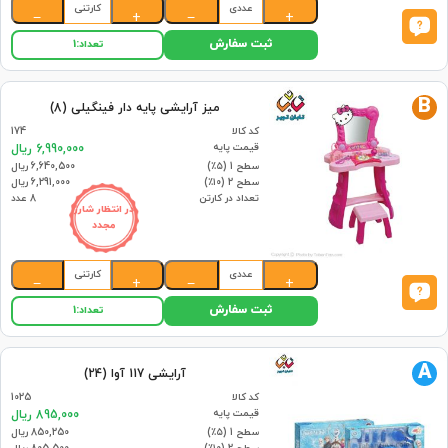
عددی
کارتنی
−
+
−
+
ثبت سفارش
تعداد:
1
B
میز آرایشی پایه دار فینگیلی (8)
کد کالا
174
قیمت پایه
6,990,000 ریال
سطح 1 (۵٪)
6,640,500 ریال
سطح 2 (۱۰٪)
6,291,000 ریال
تعداد در کارتن
8 عدد
در انتظار شارژ
مجدد
عددی
کارتنی
−
+
−
+
ثبت سفارش
تعداد:
1
A
آرایشی 117 آوا (24)
کد کالا
1025
قیمت پایه
895,000 ریال
سطح 1 (۵٪)
850,250 ریال