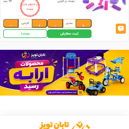
تعداد در کارتن
72 عدد
در انتظار شارژ
مجدد
عددی
کارتنی
−
+
−
+
ثبت سفارش
تعداد:
1