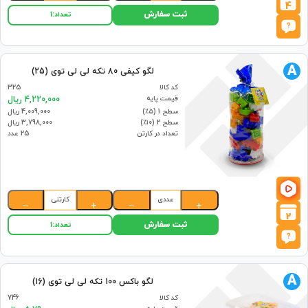
4
ثبت سفارش
تعداد:
1
A
لگو کیفی 80 تکه لی لی توی (25)
کد کالا
325
قیمت پایه
4,220,000 ریال
سطح 1 (۵٪)
4,009,000 ریال
سطح 2 (۱۰٪)
3,798,000 ریال
تعداد در کارتن
25 عدد
عددی
کارتنی
−
+
−
+
2
ثبت سفارش
تعداد:
1
A
لگو باکس 100 تکه لی لی توی (16)
کد کالا
746