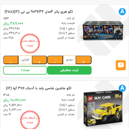
A
لگو هری پاتر 4مدل 9029/32 بی تی (12)(288)
کد کالا
1513
قیمت پایه
387,000 ریال
سطح 1 (۵٪)
367,650 ریال
سطح 2 (۱۰٪)
348,300 ریال
تعداد در کارتن
288 عدد
در انتظار شارژ
مجدد
عددی
کارتنی
−
+
−
+
ثبت سفارش
تعداد:
1
A
لگو ماشین شاسی بلند با آدمک 3116 آوا (12)
کد کالا
1405
قیمت پایه
10,070,000 ریال
سطح 1 (۵٪)
9,566,500 ریال
سطح 2 (۱۰٪)
9,063,000 ریال
تعداد در کارتن
12 عدد
در انتظار شارژ
مجدد