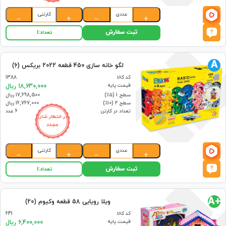
عددی
کارتنی
−
+
−
+
ثبت سفارش
تعداد:
1
A
لگو خانه سازی 450 قطعه 2022 بریکس (6)
کد کالا
1388
قیمت پایه
18,630,000 ریال
سطح 1 (۵٪)
17,698,500 ریال
سطح 2 (۱۰٪)
16,767,000 ریال
تعداد در کارتن
6 عدد
در انتظار شارژ
مجدد
عددی
کارتنی
−
+
−
+
ثبت سفارش
تعداد:
1
+A
ویلا رویایی 58 قطعه وکیوم (20)
کد کالا
641
قیمت پایه
6,400,000 ریال