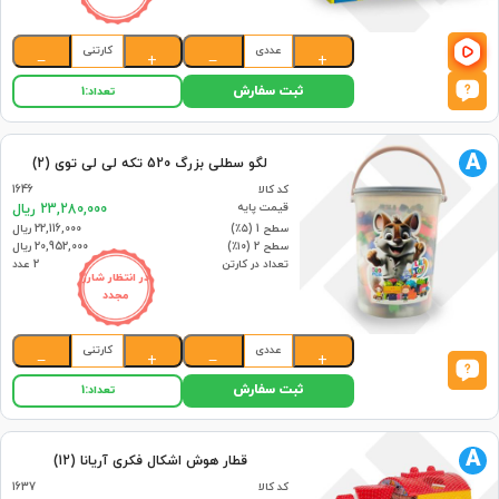
عددی
کارتنی
−
+
−
+
ثبت سفارش
تعداد:
1
A
لگو سطلی بزرگ 520 تکه لی لی توی (2)
کد کالا
1646
قیمت پایه
23,280,000 ریال
سطح 1 (۵٪)
22,116,000 ریال
سطح 2 (۱۰٪)
20,952,000 ریال
تعداد در کارتن
2 عدد
در انتظار شارژ
مجدد
عددی
کارتنی
−
+
−
+
ثبت سفارش
تعداد:
1
A
قطار هوش اشکال فکری آریانا (12)
کد کالا
1637