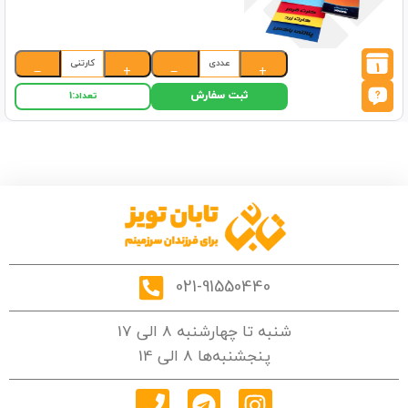
عددی
کارتنی
1
−
+
−
+
ثبت سفارش
تعداد:
1
021-91550440
شنبه تا چهارشنبه 8 الی 17
پنجشنبه‌ها 8 الی 14