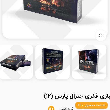
بزرگنمایی تصویر
بازی فکری جنرال پارس (12)
شناسه محصول:
628
+A
گرید کیفی