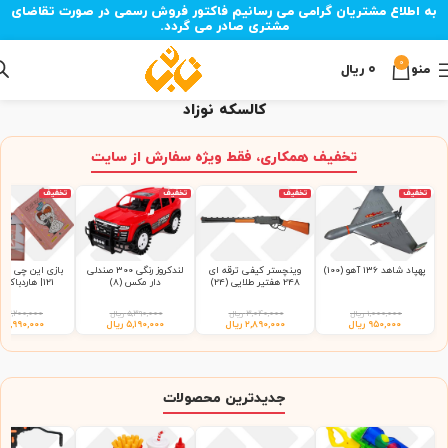
به اطلاع مشتریان گرامی می رسانیم فاکتور فروش رسمی در صورت تقاضای
مشتری صادر می گردد.
0
منو
۰
ریال
کالسکه نوزاد
تخفیف همکاری، فقط ویژه سفارش از سایت
تخفیف
تخفیف
تخفیف
تخفیف
پهپاد شاهد 136 آهو (100)
وینچستر کیفی ترقه ای
لندکروز رنگی 300 صندلی
بازی این چی چیه
248 هفتیر طلایی (24)
دار مکس (8)
121| هاردباکس (48)
۱,۰۰۰,۰۰۰
ریال
۳,۰۴۰,۰۰۰
ریال
۵,۳۹۰,۰۰۰
ریال
۳,۲۰۰,۰۰۰
ر
۹۵۰,۰۰۰
ریال
۲,۸۹۰,۰۰۰
ریال
۵,۱۹۰,۰۰۰
ریال
۲,۹۹۰,۰۰۰
ر
جدیدترین محصولات