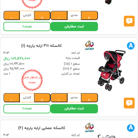
مجدد
عددی
کارتنی
−
+
−
+
ثبت سفارش
تعداد:
1
A
کالسکه 311 ارابه پارچه (1)
کد کالا
303
قیمت پایه
106,570,000 ریال
سطح 1 (۵٪)
101,241,500 ریال
سطح 2 (۱۰٪)
95,913,000 ریال
تعداد در کارتن
1 عدد
در انتظار شارژ
مجدد
عددی
کارتنی
−
+
−
+
ثبت سفارش
تعداد:
1
A
کالسکه عصایی ارابه پارچه (2)
کد کالا
304