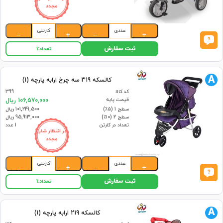
مجدد
عددی
کارتنی
−
+
−
+
ثبت سفارش
تعداد:
1
A
کالسکه 319 سه چرخ ارابه پارچه (1)
کد کالا
399
قیمت پایه
106,570,000 ریال
سطح 1 (۵٪)
101,241,500 ریال
سطح 2 (۱۰٪)
95,913,000 ریال
تعداد در کارتن
1 عدد
در انتظار شارژ
مجدد
عددی
کارتنی
−
+
−
+
ثبت سفارش
تعداد:
1
A
کالسکه 219 ارابه پارچه (1)