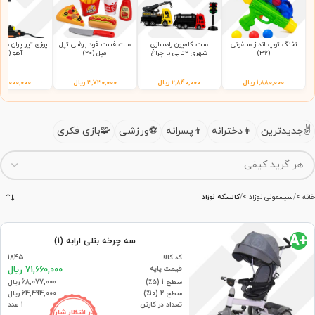
تفنگ توپ انداز سلفونی
ست کامیون راهسازی
ست فست فود برشی تپل
(36)
شهری 2تایی با چراغ
مپل (20)
آهو (92)
راهنمایی 9865 سلفونی
(65)
۱,۸۸۰,۰۰۰
ریال
۲,۸۴۰,۰۰۰
ریال
۳,۷۳۰,۰۰۰
ریال
۲,۰۰۰,۰۰۰
ر
جدیدترین
دخترانه
پسرانه
ورزشی
بازی فکری
خانه
سیسمونی نوزاد
کالسکه نوزاد
+A
سه چرخه بنلی ارابه (1)
کد کالا
1845
قیمت پایه
71,660,000 ریال
سطح 1 (۵٪)
68,077,000 ریال
سطح 2 (۱۰٪)
64,494,000 ریال
تعداد در کارتن
1 عدد
در انتظار شارژ