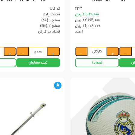
233
کد کالا
29,120,000 ریال
قیمت پایه
27,664,000 ریال
سطح 1 (۵٪)
26,208,000 ریال
سطح 2 (۱۰٪)
1 عدد
تعداد در کارتن
کارتنی
عددی
+
−
+
−
+
−
ش
ثبت سفارش
تعداد:
1
A