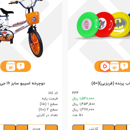
14
13
 پرنده (فریزبی)(50)
دوچرخه اسپیو سایز 16 جی تویز (1)
434
کد کالا
1,530,000 ریال
قیمت پایه
1,453,500 ریال
سطح 1 (۵٪)
1,377,000 ریال
سطح 2 (۱۰٪)
50 عدد
تعداد در کارتن
کارتنی
عددی