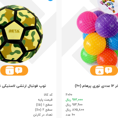
1
5
ام (60)
2060
کد کالا
962,000 ریال
قیمت پایه
913,900 ریال
سطح 1 (۵٪)
865,800 ریال
سطح 2 (۱۰٪)
60 عدد
تعداد در کارتن