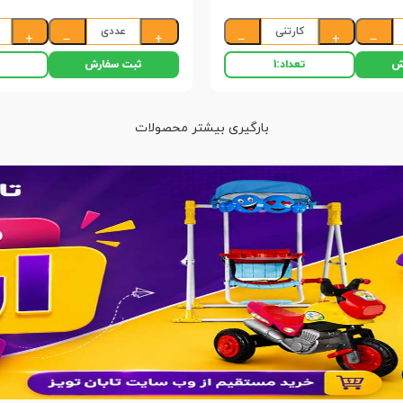
کارتنی
عددی
+
−
+
−
+
−
ش
ثبت سفارش
تعداد:
1
بارگیری بیشتر محصولات