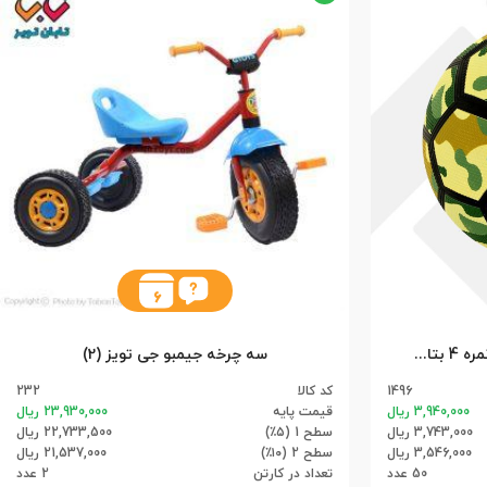
6
توپ فوتبال ارتشی لاستیکی نمره 4 بتا (50)
سه چرخه جیمبو جی تویز (2)
1496
کد کالا
232
3,940,000 ریال
قیمت پایه
23,930,000 ریال
3,743,000 ریال
سطح 1 (۵٪)
22,733,500 ریال
3,546,000 ریال
سطح 2 (۱۰٪)
21,537,000 ریال
50 عدد
تعداد در کارتن
2 عدد