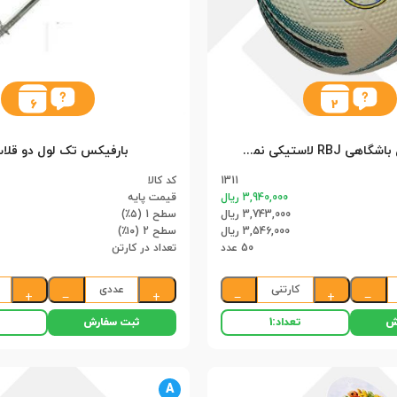
6
2
توپ فوتبال باشگاهی RBJ لاستیکی نمره 4 بتا (50)
بارفیکس تک لول دو قلاب (
1311
کد کالا
3,940,000 ریال
قیمت پایه
3,743,000 ریال
سطح 1 (۵٪)
3,546,000 ریال
سطح 2 (۱۰٪)
50 عدد
تعداد در کارتن
کارتنی
عددی
+
−
+
−
+
−
ش
ثبت سفارش
تعداد:
1
A