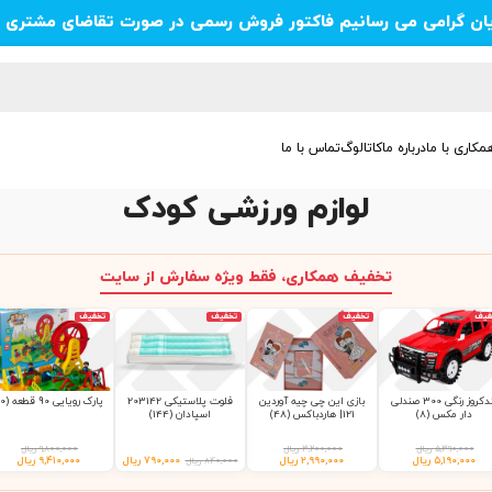
یان گرامی می رسانیم فاکتور فروش رسمی در صورت تقاضای مشتری ص
مکاری با ما
درباره ما
کاتالوگ
تماس با ما
لوازم ورزشی کودک
تخفیف همکاری، فقط ویژه سفارش از سایت
فیف
تخفیف
تخفیف
تخفیف
لندکروز رنگی 300 صندلی
بازی این چی چیه آوردین
فلوت پلاستیکی 203142
پارک رویایی 90 قطعه (10)
دار مکس (8)
121| هاردباکس (48)
اسپادان (144)
۵,۳۹۰,۰۰۰
ریال
۳,۲۰۰,۰۰۰
ریال
۹,۸۰۰,۰۰۰
ریال
۵,۱۹۰,۰۰۰
ریال
۲,۹۹۰,۰۰۰
ریال
۷۹۰,۰۰۰
ریال
۹,۴۱۰,۰۰۰
ریال
۸۴۰,۰۰۰
ریال