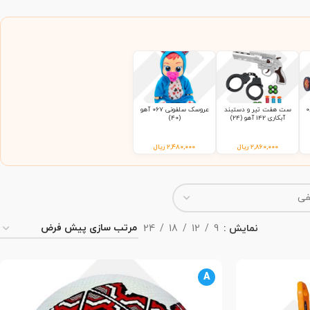
یفی 085
ست هفت تیر و دستبند
عروسک سلفونی 067 آهو
آبکاری 142 آهو (24)
(40)
۲,۸۶۰,۰۰۰
ریال
۲,۴۸۰,۰۰۰
ریال
نمایش
9
12
18
24
A