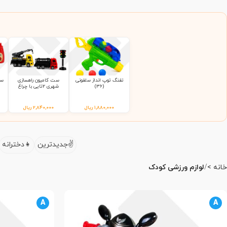
تفنگ توپ انداز سلفونی
ست کامیون راهسازی
ست
(36)
شهری 2تایی با چراغ
راهنمایی 9865 سلفونی
(65)
۱,۸۸۰,۰۰۰
ریال
۲,۸۴۰,۰۰۰
ریال
جدیدترین
دخترانه
خانه
لوازم ورزشی کودک
A
A