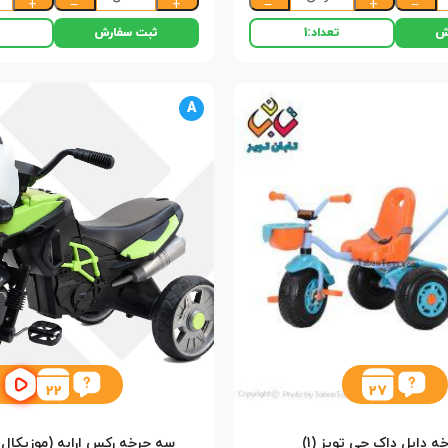
+
−
+
−
+
−
ش
ثبت سفارش
تعداد:
1
A
22
27
 دابل داک جی تویز (1)