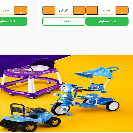
عددی
کارتنی
عددی
+
−
+
−
+
ثبت سفارش
ثبت سفار
تعداد:
1