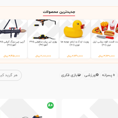
جدیدترین محصولات
 فست فود برشی تپل
پوپت اردک و تخم جوجه ها
یوزی تیر پران سلفونی 465
آرپی چی بزرگ ک
مپل (20)
توری (70)
آهو (92)
آهو (28)
۳,۷۳۰,۰۰۰
ریال
۲,۶۴۰,۰۰۰
ریال
۲,۰۰۰,۰۰۰
ریال
۳,۴۵۰,۰۰۰
ریال
پسرانه
ورزشی
بازی فکری
+A