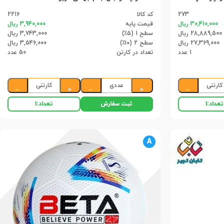
273
کد کالا
2216
30,410,000 ریال
قیمت پایه
3,940,000 ریال
28,889,500 ریال
سطح 1 (۵٪)
3,743,000 ریال
27,369,000 ریال
سطح 2 (۱۰٪)
3,546,000 ریال
1 عدد
تعداد در کارتن
50 عدد
کارتنی
عددی
کارتنی
−
+
−
+
−
ثبت سفارش
تعداد:
1
تعداد:
1
A