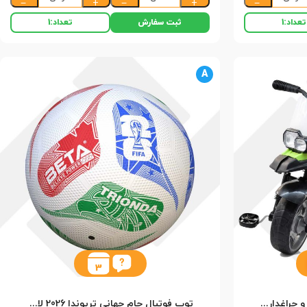
−
+
−
+
−
ثبت سفارش
تعداد:
1
تعداد:
1
A
3
سه چرخه رکس ارابه (موزیکال و چراغدار) (1)
توپ فوتبال جام جهانی تریوندا 2026 لاستیکی نمره 4 بتا (50)