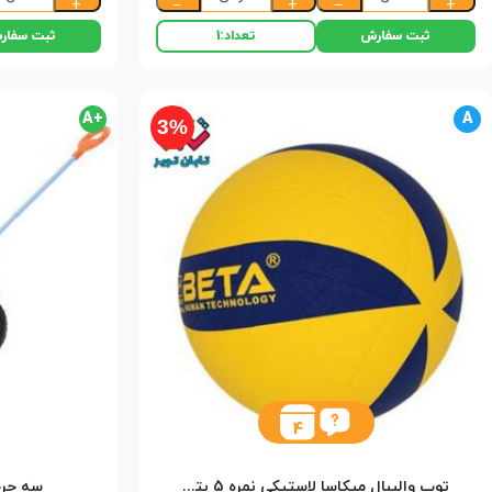
+
−
+
−
+
ثبت سفارش
ثبت سفار
تعداد:
1
+A
A
3%
4
توپ والیبال میکاسا لاستیکی نمره 5 بتا (50)
سه چرخه