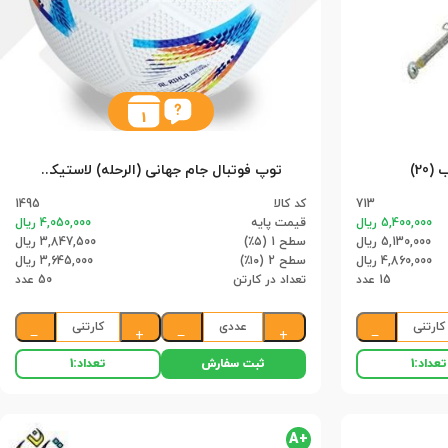
1
20)
توپ فوتبال جام جهانی (الرحله) لاستیکی نمره 4 بتا (50)
713
کد کالا
1495
5,400,000 ریال
قیمت پایه
4,050,000 ریال
5,130,000 ریال
سطح 1 (۵٪)
3,847,500 ریال
4,860,000 ریال
سطح 2 (۱۰٪)
3,645,000 ریال
15 عدد
تعداد در کارتن
50 عدد
کارتنی
عددی
کارتنی
−
+
−
+
−
ثبت سفارش
تعداد:
1
تعداد:
1
+A