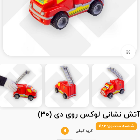
بزرگنمایی تصویر
آتش نشانی لوکس روی دی (30)
شناسه محصول:
1182
B
گرید کیفی