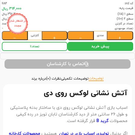
کد کالا:
1182
قیمت پایه:
314,000 ریال
سطح 1 (۵٪)
298,300 ریال
سطح 2 (۱۰٪)
282,600 ریال
در انتظار شارژ
تعداد در کارتن
30عدد
مجدد
تعداد موجودی
-
عددی
کارتنی
−
+
−
+
پیش خرید
تعداد:
1
تماس با کارشناسان
توضیحات
توضیحات تکمیلی
نظرات (0)
درباره برند
آتش نشانی لوکس روی دی
اسباب بازی آتش نشانی لوکس روی دی با ساختار بدنه پلاستیکی
و طول 26 سانتی متر از دید کارشناسان تابان تویز در رده کیفی
محصولات
گرید B
قرار گرفته است.
اگر بدنبال
تولیدی اسباب بازی در تهران
هستید ،
محصولات کارخانه