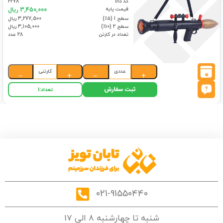
کد کالا
2278
قیمت پایه
3,450,000 ریال
سطح 1 (۵٪)
3,277,500 ریال
سطح 2 (۱۰٪)
3,105,000 ریال
تعداد در کارتن
28 عدد
عددی
کارتنی
0
−
+
−
+
ثبت سفارش
تعداد:
1
021-91550440
شنبه تا چهارشنبه 8 الی 17