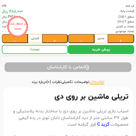
کد کالا:
1196
قیمت پایه:
488,000 ریال
سطح 1 (۵٪)
463,600 ریال
سطح 2 (۱۰٪)
439,200 ریال
در انتظار شارژ
تعداد در کارتن
30عدد
مجدد
تعداد موجودی
-
عددی
کارتنی
−
+
−
+
پیش خرید
تعداد:
1
تماس با کارشناسان
توضیحات
توضیحات تکمیلی
نظرات (0)
درباره برند
تریلی ماشین بر روی دی
اسباب بازی تریلی ماشین بر روی دی با ساختار بدنه پلاستیکی و
طول 37 سانتی متر از دید کارشناسان تابان تویز در رده کیفی
محصولات
گرید C
قرار گرفته است.