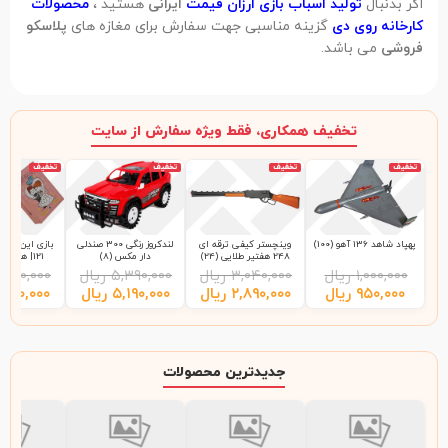
اگر بدنبال
تولید اسباب بازی ارزان قیمت
ایرانی
هستید ،
محصولات
کارخانه روی دی
گزینه مناسبی جهت سفارش برای مغازه های
پلاسکو
فروشی
می باشد.
تخفیف همکاری، فقط ویژه سفارش از سایت
تخفیف
تخفیف
تخفیف
تخفیف
پهپاد شاهد 136 آهو (100)
وینچستر کیفی ترقه ای
لندکروز رنگی 300 صندلی
بازی این چی چ
248 هفتیر طلایی (24)
دار مکس (8)
121| هاردباکس (48)
۱,۰۰۰,۰۰۰
ریال
۳,۰۴۰,۰۰۰
ریال
۵,۳۹۰,۰۰۰
ریال
,۲۰۰,۰۰۰
۹۵۰,۰۰۰
ریال
۲,۸۹۰,۰۰۰
ریال
۵,۱۹۰,۰۰۰
ریال
,۹۹۰,۰۰۰
جدیدترین محصولات