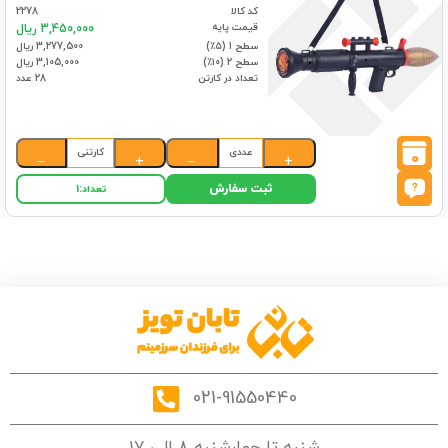
کد کالا
2278
قیمت پایه
3,450,000 ریال
سطح 1 (۵٪)
3,277,500 ریال
سطح 2 (۱۰٪)
3,105,000 ریال
تعداد در کارتن
28 عدد
عددی
کارتنی
0
−
+
−
+
ثبت سفارش
تعداد:
1
021-91550440