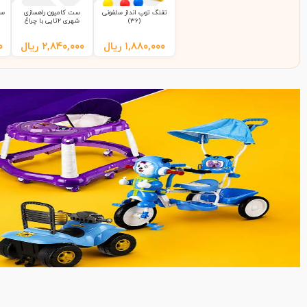
تفنگ توپ انداز سلفونی
ست کامیون راهسازی
ست
(36)
شهری 2تایی با چراغ
راهنمایی 9865 سلفونی
(65)
۱,۸۸۰,۰۰۰
ریال
۲,۸۴۰,۰۰۰
ریال
۰