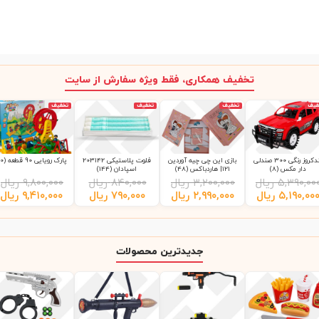
تخفیف همکاری، فقط ویژه سفارش از سایت
فیف
تخفیف
تخفیف
تخفیف
لندکروز رنگی 300 صندلی
بازی این چی چیه آوردین
فلوت پلاستیکی 203142
پارک رویایی 90 قطعه (10)
دار مکس (8)
121| هاردباکس (48)
اسپادان (144)
۵,۳۹۰,۰۰
ریال
۳,۲۰۰,۰۰۰
ریال
۸۴۰,۰۰۰
ریال
۹,۸۰۰,۰۰۰
ریال
۵,۱۹۰,۰۰
ریال
۲,۹۹۰,۰۰۰
ریال
۷۹۰,۰۰۰
ریال
۹,۴۱۰,۰۰۰
ریال
جدیدترین محصولات