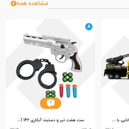
مشاهده همه
A
ست کامیون راهسازی شهری 2تایی با چراغ راهنمایی 9865 سلفونی (65)
ست هفت تیر و دستبند آبکاری 142 آهو (24)