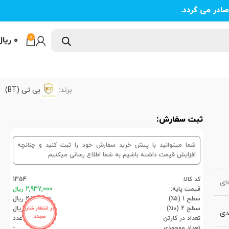
ادر می گردد.
0
۰
ریال
برند:
بی تی (BT)
ثبت سفارش:
شما میتوانید با پیش خرید سفارش خود را ثبت کنید و چنانچه
افزایش قیمت داشته باشیم به شما اطلاع رسانی میکنیم
کد کالا:
1354
ای
قیمت پایه:
2,937,000 ریال
سطح 1 (۵٪)
2,790,150 ریال
سطح 2 (۱۰٪)
2,643,300 ریال
در انتظار شارژ
دی
مجدد
تعداد در کارتن
48عدد
تعداد موجودی
-