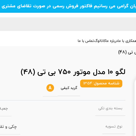
یان گرامی می رسانیم فاکتور فروش رسمی در صورت تقاضای مشتری ص
مکاری با ما
درباره ما
کاتالوگ
تماس با ما
لگو 10 مدل موتور 750 بی تی (48)
شناسه محصول:
1354
A
گرید کیفی
جعبه‌
بسته‌ بندی تکی
چکی و نق
نوع تسویه