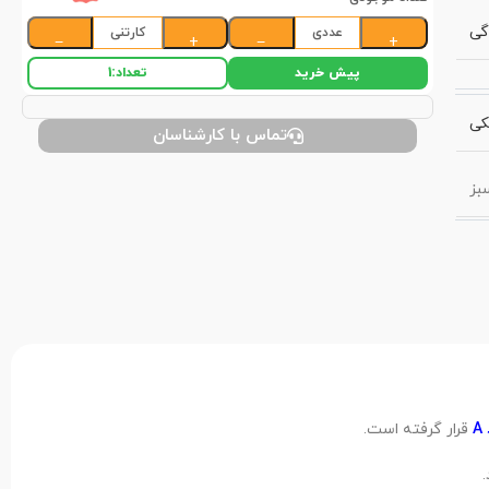
گی
عددی
کارتنی
−
+
−
+
پیش خرید
تعداد:
1
کی
تماس با کارشناسان
بز
A
قرار گرفته است.