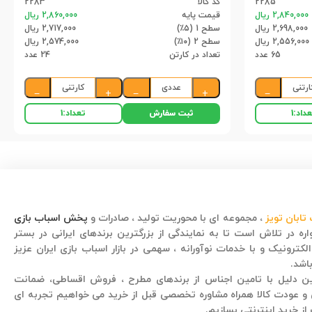
2285
کد کالا
2283
2,840,000 ریال
قیمت پایه
2,860,000 ریال
2,698,000 ریال
سطح 1 (۵٪)
2,717,000 ریال
2,556,000 ریال
سطح 2 (۱۰٪)
2,574,000 ریال
65 عدد
تعداد در کارتن
24 عدد
ارتنی
عددی
کارتنی
−
+
−
+
−
ثبت سفارش
داد:
1
تعداد:
1
تابان تویز
، مجموعه ای با محوریت تولید ، صادرات و
پخش اسباب بازی
ره در تلاش است تا به نمایندگی از بزرگترین برندهای ایرانی در بستر
لکترونیک و با خدمات نوآورانه ، سهمی در بازار اسباب بازی ایران عزیز
اشد.
قصه کودکانه
ن دلیل با تامین اجناس از برندهای مطرح ، فروش اقساطی، ضمانت
 عودت کالا همراه مشاوره تخصصی قبل از خرید می خواهیم تجربه ای
از خرید اینترنتی بسازیم.