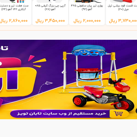
 فست فود برشی تپل
یوزی تیر پران سلفونی 465
آرپی چی بزرگ کیفی 085
ست هفت تیر و دستبند
مپل (20)
آهو (92)
آهو (28)
آبکاری 142 آهو (24)
۳,۷۳۰,۰۰
ریال
۲,۰۰۰,۰۰۰
ریال
۳,۴۵۰,۰۰۰
ریال
۲,۸۶۰,۰۰۰
ریال