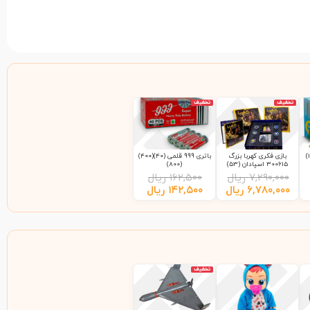
تخفیف
تخفیف
بازی فکری کهربا بزرگ
باتری 999 قلمی (40)(400)
300615 اسپادان (53)
(800)
۷,۲۹۰,۰۰۰
ریال
۱۶۲,۵۰۰
ریال
۶,۷۸۰,۰۰۰
ریال
۱۴۲,۵۰۰
ریال
تخفیف