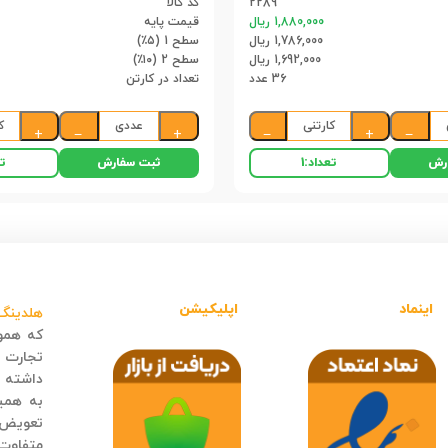
2289
کد کالا
1,880,000 ریال
قیمت پایه
1,786,000 ریال
سطح 1 (۵٪)
1,692,000 ریال
سطح 2 (۱۰٪)
36 عدد
تعداد در کارتن
کارتنی
عددی
ک
+
−
+
−
+
−
رش
ثبت سفارش
تعداد:
1
تع
اینماد
اپلیکیشن
هلدینگ 
که هموا
تجارت ا
داشته ب
به همی
تعویض و
متفاوت 