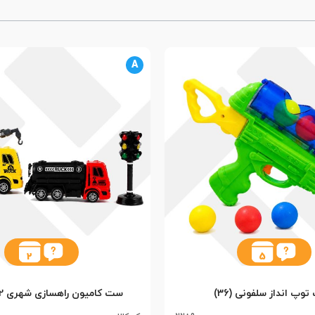
A
2
5
توپ انداز سلفونی (36)