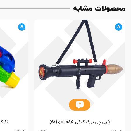
محصولات مشابه
A
A
آرپی چی بزرگ کیفی 085 آهو (28)
تفنگ 