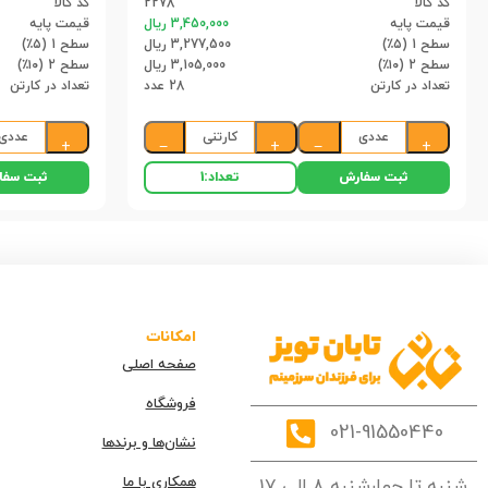
کد کالا
2278
کد کالا
قیمت پایه
3,450,000 ریال
قیمت پایه
سطح 1 (۵٪)
3,277,500 ریال
سطح 1 (۵٪)
سطح 2 (۱۰٪)
3,105,000 ریال
سطح 2 (۱۰٪)
تعداد در کارتن
28 عدد
تعداد در کارتن
عددی
کارتنی
عددی
+
−
+
−
+
ثبت سفارش
ثبت سفا
تعداد:
1
امکانات
صفحه اصلی
فروشگاه
021-91550440
نشان‌ها و برندها
همکاری با ما
شنبه تا چهارشنبه 8 الی 17