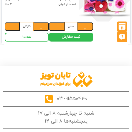
تعداد در کارتن
6 عدد
عددی
کارتنی
11
−
+
−
+
ثبت سفارش
تعداد:
1
021-91550440
شنبه تا چهارشنبه 8 الی 17
پنجشنبه‌ها 8 الی 14