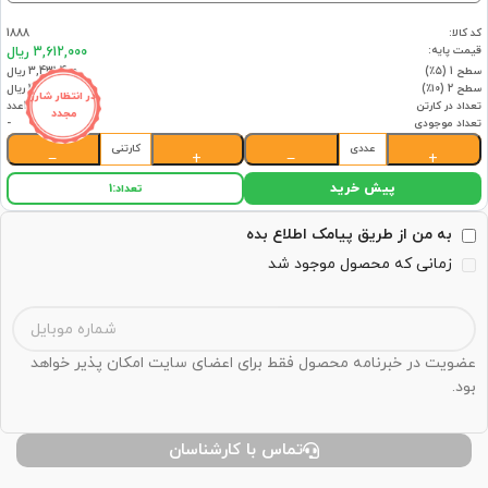
کد کالا:
1888
قیمت پایه:
3,612,000 ریال
سطح 1 (۵٪)
3,431,400 ریال
سطح 2 (۱۰٪)
3,250,800 ریال
در انتظار شارژ
تعداد در کارتن
10عدد
مجدد
تعداد موجودی
-
عددی
کارتنی
−
+
−
+
پیش خرید
تعداد:
1
به من از طریق پیامک اطلاع بده
زمانی که محصول موجود شد
عضویت در خبرنامه محصول فقط برای اعضای سایت امکان پذیر خواهد
بود.
تماس با کارشناسان