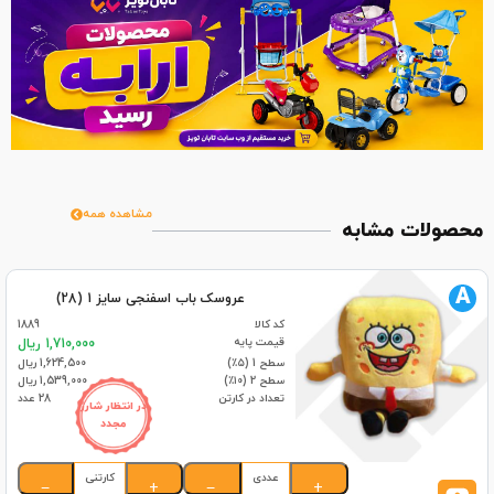
مشاهده همه
محصولات مشابه
A
عروسک باب اسفنجی سایز 1 (28)
کد کالا
1889
قیمت پایه
1,710,000 ریال
سطح 1 (۵٪)
1,624,500 ریال
سطح 2 (۱۰٪)
1,539,000 ریال
تعداد در کارتن
28 عدد
در انتظار شارژ
مجدد
عددی
کارتنی
−
+
−
+