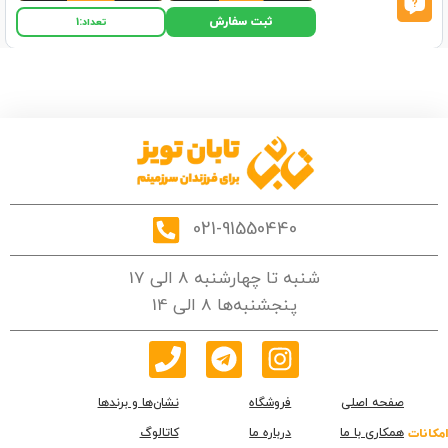
ثبت سفارش
تعداد:
1
021-91550440
شنبه تا چهارشنبه 8 الی 17
پنجشنبه‌ها 8 الی 14
صفحه اصلی
فروشگاه
نشان‌ها و برندها
همکاری با ما
درباره ما
کاتالوگ
امکانات