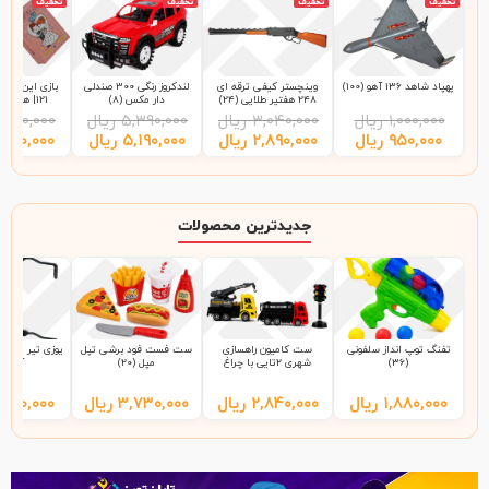
تخفیف
تخفیف
تخفیف
تخفیف
پهپاد شاهد 136 آهو (100)
وینچستر کیفی ترقه ای
لندکروز رنگی 300 صندلی
بازی این چی چ
248 هفتیر طلایی (24)
دار مکس (8)
121| هاردباکس (48)
۱,۰۰۰,۰۰۰
ریال
۳,۰۴۰,۰۰۰
ریال
۵,۳۹۰,۰۰۰
ریال
,۲۰۰,۰۰۰
۹۵۰,۰۰۰
ریال
۲,۸۹۰,۰۰۰
ریال
۵,۱۹۰,۰۰۰
ریال
,۹۹۰,۰۰۰
جدیدترین محصولات
تفنگ توپ انداز سلفونی
ست کامیون راهسازی
ست فست فود برشی تپل
(36)
شهری 2تایی با چراغ
مپل (20)
آهو (92)
راهنمایی 9865 سلفونی
(65)
۱,۸۸۰,۰۰۰
ریال
۲,۸۴۰,۰۰۰
ریال
۳,۷۳۰,۰۰۰
ریال
,۰۰۰,۰۰۰