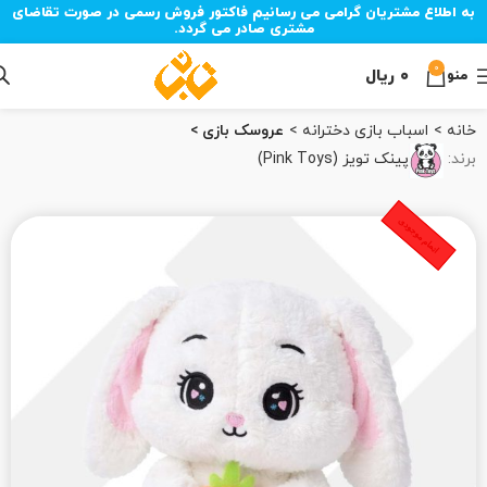
به اطلاع مشتریان گرامی می رسانیم فاکتور فروش رسمی در صورت تقاضای
مشتری صادر می گردد.
0
۰
ریال
منو
خانه
اسباب‌ بازی دخترانه
عروسک بازی
برند:
پینک تویز (Pink Toys)
اتمام موجودی