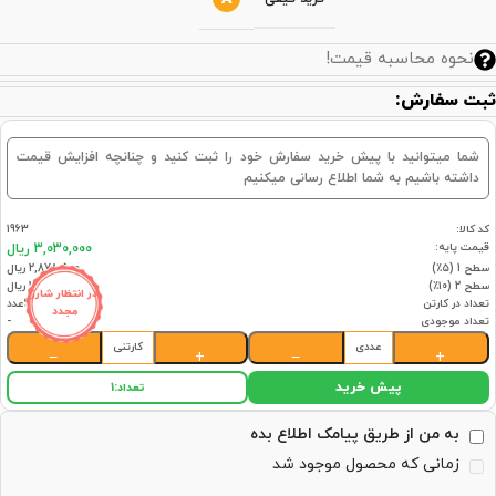
نحوه محاسبه قیمت!
ثبت سفارش:
شما میتوانید با پیش خرید سفارش خود را ثبت کنید و چنانچه افزایش قیمت
داشته باشیم به شما اطلاع رسانی میکنیم
کد کالا:
1963
قیمت پایه:
3,030,000 ریال
سطح 1 (۵٪)
2,878,500 ریال
سطح 2 (۱۰٪)
2,727,000 ریال
در انتظار شارژ
تعداد در کارتن
6عدد
مجدد
تعداد موجودی
-
عددی
کارتنی
−
+
−
+
پیش خرید
تعداد:
1
به من از طریق پیامک اطلاع بده
زمانی که محصول موجود شد