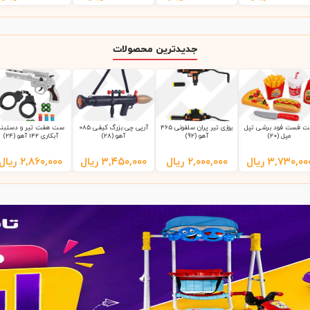
جدیدترین محصولات
 فست فود برشی تپل
یوزی تیر پران سلفونی 465
آرپی چی بزرگ کیفی 085
ست هفت تیر و دستبند
مپل (20)
آهو (92)
آهو (28)
آبکاری 142 آهو (24)
۳,۷۳۰,۰۰
ریال
۲,۰۰۰,۰۰۰
ریال
۳,۴۵۰,۰۰۰
ریال
۲,۸۶۰,۰۰۰
ریال