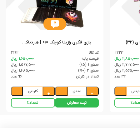
بازی فکری رازبقا کوچک 010 | هاردباکس (96)
2223
کد کالا
2192
2,850,000 ریال
قیمت پایه
1,650,000 ریال
2,707,500 ریال
سطح 1 (۵٪)
1,567,500 ریال
2,565,000 ریال
سطح 2 (۱۰٪)
1,485,000 ریال
32 عدد
تعداد در کارتن
96 عدد
ارتنی
عددی
کارتنی
−
+
−
+
−
ثبت سفارش
داد:
1
تعداد:
1