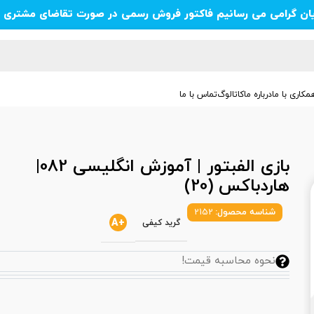
یان گرامی می رسانیم فاکتور فروش رسمی در صورت تقاضای مشتری ص
مکاری با ما
درباره ما
کاتالوگ
تماس با ما
بازی الفبتور | آموزش انگلیسی 082|
هاردباکس (20)
شناسه محصول:
2152
+A
گرید کیفی
نحوه محاسبه قیمت!