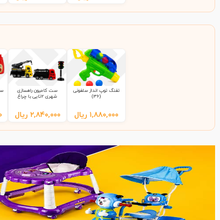
تفنگ توپ انداز سلفونی
ست کامیون راهسازی
ست
(36)
شهری 2تایی با چراغ
راهنمایی 9865 سلفونی
(65)
۱,۸۸۰,۰۰۰
ریال
۲,۸۴۰,۰۰۰
ریال
۰