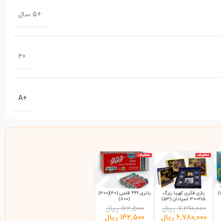
+5 سال
20
+A
تخفیف
تخفیف
بازی فکری کهربا بزرگ
باتری 999 قلمی (40)(400)
300615 اسپادان (53)
(800)
۷,۲۹۰,۰۰۰
ریال
۱۶۲,۵۰۰
ریال
۶,۷۸۰,۰۰۰
ریال
۱۴۲,۵۰۰
ریال