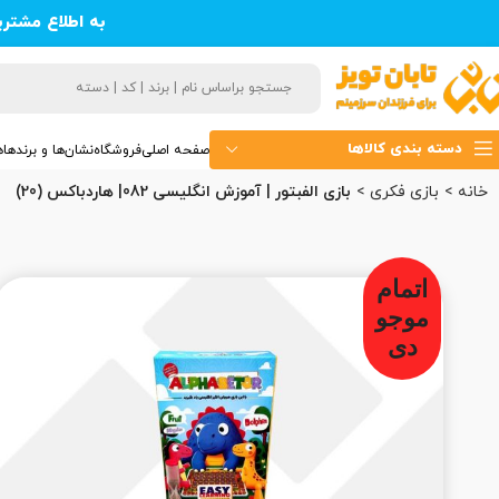
به اطلاع مشتر
دسته بندی کالاها
صفحه اصلی
فروشگاه
نشان‌ها و برندها
ه
خانه
بازی فکری
بازی الفبتور | آموزش انگلیسی 082| هاردباکس (20)
اتمام
موجو
دی