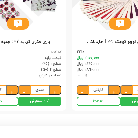
بازی فکری اوچو کوچک 020 | هاردباکس (96)
بازی فکری تردید 037 جعبه ای (32)
2218
کد کالا
2,100,000 ریال
قیمت پایه
1,995,000 ریال
سطح 1 (۵٪)
1,890,000 ریال
سطح 2 (۱۰٪)
96 عدد
تعداد در کارتن
کارتنی
عددی
ک
+
−
+
−
+
−
رش
ثبت سفارش
تعداد:
1
تع