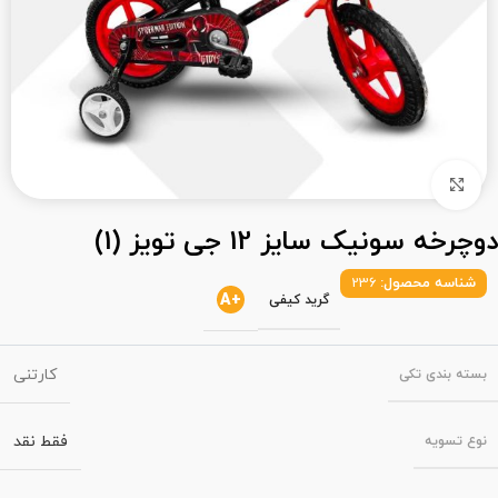
بزرگنمایی تصویر
دوچرخه سونیک سایز 12 جی تویز (1)
شناسه محصول:
236
+A
گرید کیفی
کارتنی
بسته‌ بندی تکی
فقط نقد
نوع تسویه