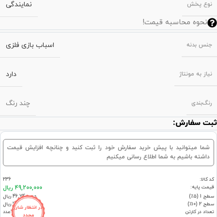
نمایندگی
نوع پخش
نحوه محاسبه قیمت!
اسباب بازی فلزی
جنس بدنه
دارد
نیاز به مونتاژ
چند رنگ
رنگ‌بندی
ثبت سفارش:
شما میتوانید با پیش خرید سفارش خود را ثبت کنید و چنانچه افزایش قیمت
داشته باشیم به شما اطلاع رسانی میکنیم
کد کالا:
236
قیمت پایه:
49,200,000 ریال
سطح 1 (۵٪)
46,740,000 ریال
سطح 2 (۱۰٪)
44,280,000 ریال
در انتظار شارژ
تعداد در کارتن
1عدد
مجدد