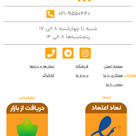
021-91550440
شنبه تا چهارشنبه 8 الی 17
پنجشنبه‌ها 8 الی 14
صفحه اصلی
فروشگاه
نشان‌ها و برندها
همکاری با ما
درباره ما
کاتالوگ
امکانات
تماس با ما
اینماد
اپلیکیشن