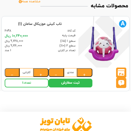
مشاهده همه
محصولات مشابه
A
تاب کیتی موزیکال سامان (1)
کد کالا
2048
قیمت پایه
10,240,000 ریال
سطح 1 (۵٪)
9,728,000 ریال
سطح 2 (۱۰٪)
9,216,000 ریال
تعداد در کارتن
1 عدد
عددی
کارتنی
20
−
+
−
+
ثبت سفارش
تعداد:
1