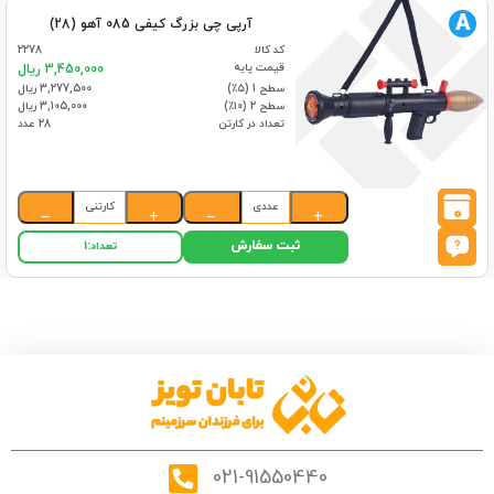
A
آرپی چی بزرگ کیفی 085 آهو (28)
کد کالا
2278
قیمت پایه
3,450,000 ریال
سطح 1 (۵٪)
3,277,500 ریال
سطح 2 (۱۰٪)
3,105,000 ریال
تعداد در کارتن
28 عدد
عددی
کارتنی
0
−
+
−
+
ثبت سفارش
تعداد:
1
021-91550440