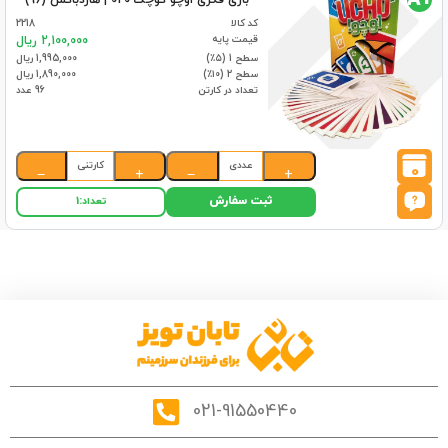
بازی فکری اوچو کوچک 020 | هاردباکس (96)
کد کالا
2218
قیمت پایه
2,100,000 ریال
سطح 1 (۵٪)
1,995,000 ریال
سطح 2 (۱۰٪)
1,890,000 ریال
تعداد در کارتن
96 عدد
عددی
کارتنی
0
−
+
−
+
ثبت سفارش
تعداد:
1
021-91550440