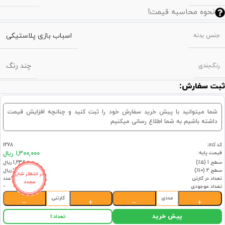
نحوه محاسبه قیمت!
اسباب بازی پلاستیکی
جنس بدنه
چند رنگ
رنگ‌بندی
ثبت سفارش:
شما میتوانید با پیش خرید سفارش خود را ثبت کنید و چنانچه افزایش قیمت
داشته باشیم به شما اطلاع رسانی میکنیم
کد کالا:
1278
قیمت پایه:
1,300,000 ریال
سطح 1 (۵٪)
1,235,000 ریال
سطح 2 (۱۰٪)
1,170,000 ریال
در انتظار شارژ
تعداد در کارتن
150عدد
مجدد
تعداد موجودی
-
عددی
کارتنی
−
+
−
+
پیش خرید
تعداد:
1