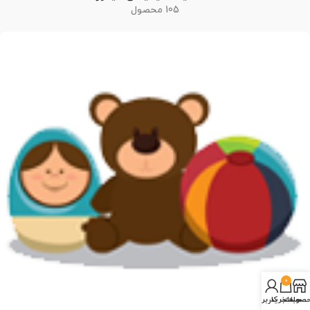
105 محصول
0
صولات
سبد خرید
حساب کاربری من