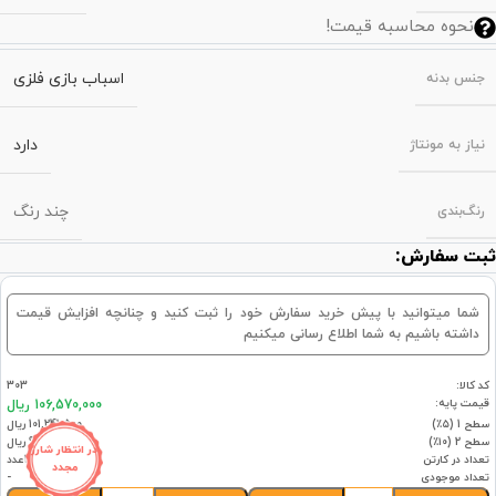
نحوه محاسبه قیمت!
اسباب بازی فلزی
جنس بدنه
دارد
نیاز به مونتاژ
چند رنگ
رنگ‌بندی
ثبت سفارش:
شما میتوانید با پیش خرید سفارش خود را ثبت کنید و چنانچه افزایش قیمت
داشته باشیم به شما اطلاع رسانی میکنیم
کد کالا:
303
قیمت پایه:
106,570,000 ریال
سطح 1 (۵٪)
101,241,500 ریال
سطح 2 (۱۰٪)
95,913,000 ریال
در انتظار شارژ
تعداد در کارتن
1عدد
مجدد
تعداد موجودی
-