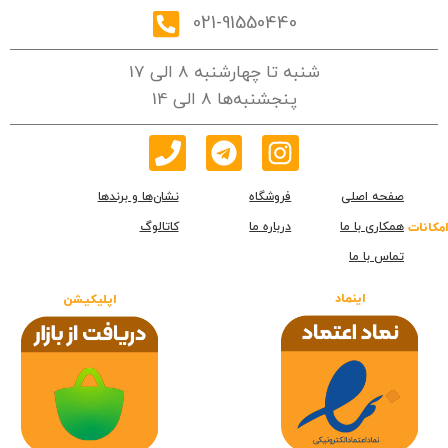
021-91550440
شنبه تا چهارشنبه 8 الی 17
پنجشنبه‌ها 8 الی 14
صفحه اصلی
فروشگاه
نشان‌ها و برندها
همکاری با ما
درباره ما
کاتالوگ
امکانات
تماس با ما
اینماد
اپلیکیشن