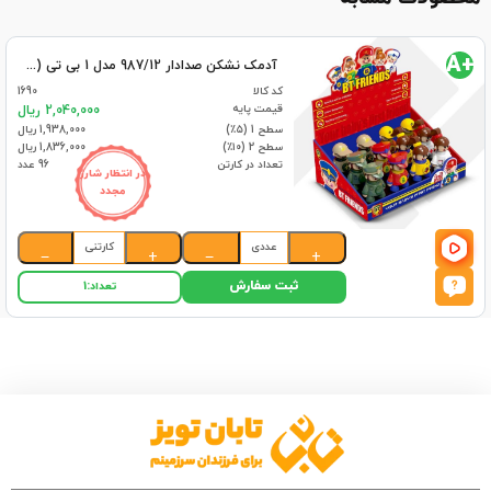
+A
آدمک نشکن صدادار 987/12 مدل 1 بی تی (96)
کد کالا
1690
قیمت پایه
2,040,000 ریال
سطح 1 (۵٪)
1,938,000 ریال
سطح 2 (۱۰٪)
1,836,000 ریال
تعداد در کارتن
96 عدد
در انتظار شارژ
مجدد
عددی
کارتنی
−
+
−
+
ثبت سفارش
تعداد:
1