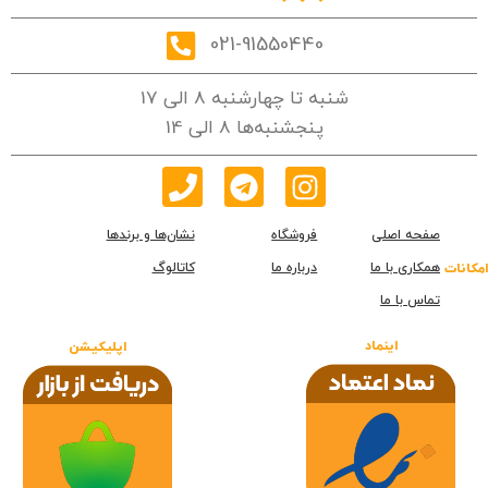
021-91550440
شنبه تا چهارشنبه 8 الی 17
پنجشنبه‌ها 8 الی 14
صفحه اصلی
فروشگاه
نشان‌ها و برندها
همکاری با ما
درباره ما
کاتالوگ
امکانات
تماس با ما
اینماد
اپلیکیشن