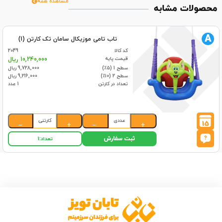
مشاهده همه
محصولات مشابه
A
تاب تامی موزیکال سامان تک کارتن (1)
کد کالا
2049
قیمت پایه
10,240,000 ریال
سطح 1 (۵٪)
9,728,000 ریال
سطح 2 (۱۰٪)
9,216,000 ریال
تعداد در کارتن
1 عدد
عددی
کارتنی
15
−
+
−
+
ثبت سفارش
تعداد:
1