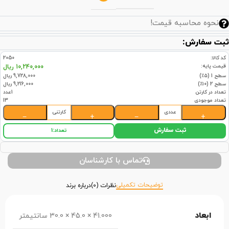
نحوه محاسبه قیمت!
ثبت سفارش:
کد کالا:
2050
قیمت پایه:
10,240,000 ریال
سطح 1 (۵٪)
9,728,000 ریال
سطح 2 (۱۰٪)
9,216,000 ریال
تعداد در کارتن
1عدد
تعداد موجودی
13
عددی
کارتنی
−
+
−
+
ثبت سفارش
تعداد:
1
تماس با کارشناسان
توضیحات تکمیلی
نظرات (0)
درباره برند
ابعاد
41.000 × 45.0 × 30.0 سانتیمتر