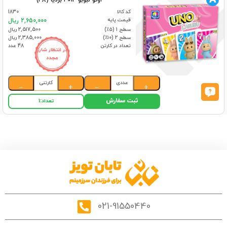
اونو لبوبو 4014 بردیا (48)
کد کالا
1830
قیمت پایه
2,650,000 ریال
سطح 1 (۵٪)
2,517,500 ریال
سطح 2 (۱۰٪)
2,385,000 ریال
تعداد در کارتن
48 عدد
در انتظار شارژ
مجدد
عددی
کارتنی
−
+
−
+
ثبت سفارش
تعداد:
1
021-91550440