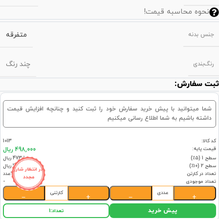
نحوه محاسبه قیمت!
متفرقه
جنس بدنه
چند رنگ
رنگ‌بندی
ثبت سفارش:
شما میتوانید با پیش خرید سفارش خود را ثبت کنید و چنانچه افزایش قیمت
داشته باشیم به شما اطلاع رسانی میکنیم
کد کالا:
1013
قیمت پایه:
498,000 ریال
سطح 1 (۵٪)
473,100 ریال
سطح 2 (۱۰٪)
448,200 ریال
در انتظار شارژ
تعداد در کارتن
24عدد
مجدد
تعداد موجودی
-
عددی
کارتنی
−
+
−
+
پیش خرید
تعداد:
1