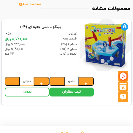
مشاهده همه
محصولات مشابه
A
پینگو بالانس جعبه ای (24)
کد کالا
1850
قیمت پایه
5,720,000 ریال
سطح 1 (۵٪)
5,434,000 ریال
سطح 2 (۱۰٪)
5,148,000 ریال
تعداد در کارتن
24 عدد
عددی
کارتنی
−
+
−
+
5
ثبت سفارش
تعداد:
1