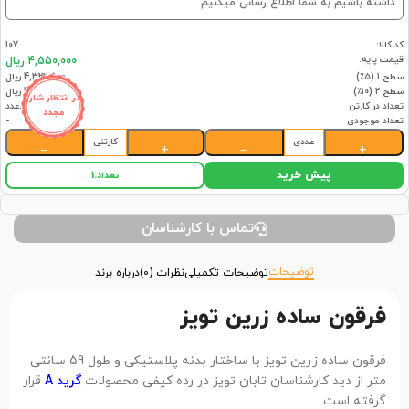
داشته باشیم به شما اطلاع رسانی میکنیم
کد کالا:
107
قیمت پایه:
4,550,000 ریال
سطح 1 (۵٪)
4,322,500 ریال
سطح 2 (۱۰٪)
4,095,000 ریال
در انتظار شارژ
تعداد در کارتن
8عدد
مجدد
تعداد موجودی
-
عددی
کارتنی
−
+
−
+
پیش خرید
تعداد:
1
تماس با کارشناسان
توضیحات
توضیحات تکمیلی
نظرات (0)
درباره برند
فرقون ساده زرین تویز
فرقون ساده زرین تویز با ساختار بدنه پلاستیکی و طول 59 سانتی
متر از دید کارشناسان تابان تویز در رده کیفی محصولات
گرید A
قرار
گرفته است.