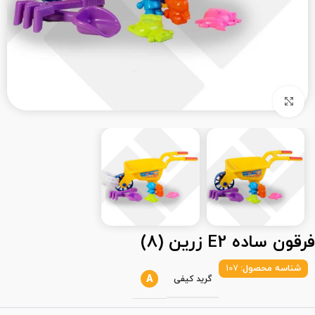
بزرگنمایی تصویر
فرقون ساده E2 زرین (8)
شناسه محصول:
107
A
گرید کیفی