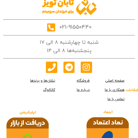
021-91550440
شنبه تا چهارشنبه 8 الی 17
پنجشنبه‌ها 8 الی 14
صفحه اصلی
فروشگاه
نشان‌ها و برندها
همکاری با ما
درباره ما
کاتالوگ
امکانات
تماس با ما
اینماد
اپلیکیشن