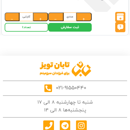
عددی
کارتنی
0
−
+
−
+
ثبت سفارش
تعداد:
1
021-91550440
شنبه تا چهارشنبه 8 الی 17
پنجشنبه‌ها 8 الی 14