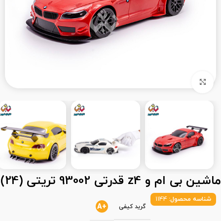
بزرگنمایی تصویر
ماشین بی ام و z4 قدرتی 93002 تریتی (24)
شناسه محصول:
1144
+A
گرید کیفی