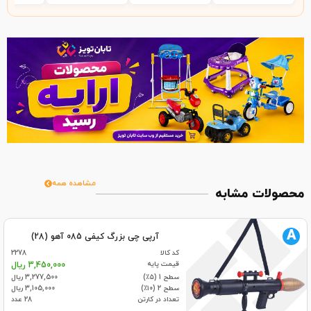
مشاهده همه
محصولات مشابه
A
آرپی چی بزرگ کیفی 085 آهو (28)
کد کالا
2278
قیمت پایه
3,450,000 ریال
سطح 1 (۵٪)
3,277,500 ریال
سطح 2 (۱۰٪)
3,105,000 ریال
تعداد در کارتن
28 عدد