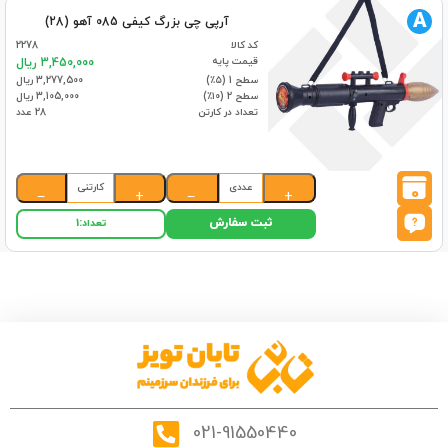
A
آرپی چی بزرگ کیفی 085 آهو (28)
کد کالا
2278
قیمت پایه
3,450,000 ریال
سطح 1 (۵٪)
3,277,500 ریال
سطح 2 (۱۰٪)
3,105,000 ریال
تعداد در کارتن
28 عدد
عددی
کارتنی
0
−
+
−
+
ثبت سفارش
تعداد:
1
021-91550440