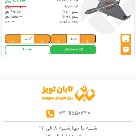
قیمت با تخفیف
950,000 ریال
قیمت پایه
1,000,000 ریال
سطح 1 (۵٪)
902,500 ریال
سطح 2 (۱۰٪)
855,000 ریال
تعداد در کارتن
100 عدد
عددی
کارتنی
0
−
+
−
+
ثبت سفارش
تعداد:
1
021-91550440
شنبه تا چهارشنبه 8 الی 17