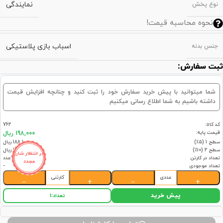
نمایندگی
نوع پخش
نحوه محاسبه قیمت!
اسباب بازی پلاستیکی
جنس بدنه
ثبت سفارش:
شما میتوانید با پیش خرید سفارش خود را ثبت کنید و چنانچه افزایش قیمت
داشته باشیم به شما اطلاع رسانی میکنیم
کد کالا:
762
قیمت پایه:
198,000 ریال
سطح 1 (۵٪)
188,100 ریال
سطح 2 (۱۰٪)
178,200 ریال
در انتظار شارژ
تعداد در کارتن
180عدد
مجدد
تعداد موجودی
-
عددی
کارتنی
−
+
−
+
پیش خرید
تعداد:
1