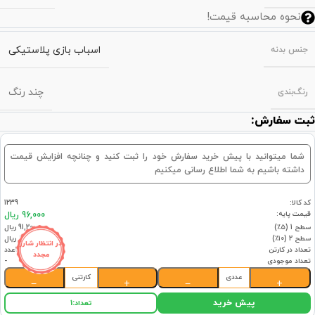
نحوه محاسبه قیمت!
اسباب بازی پلاستیکی
جنس بدنه
چند رنگ
رنگ‌بندی
ثبت سفارش:
شما میتوانید با پیش خرید سفارش خود را ثبت کنید و چنانچه افزایش قیمت
داشته باشیم به شما اطلاع رسانی میکنیم
کد کالا:
1239
قیمت پایه:
96,000 ریال
سطح 1 (۵٪)
91,200 ریال
سطح 2 (۱۰٪)
86,400 ریال
در انتظار شارژ
تعداد در کارتن
350عدد
مجدد
تعداد موجودی
-
عددی
کارتنی
−
+
−
+
پیش خرید
تعداد:
1