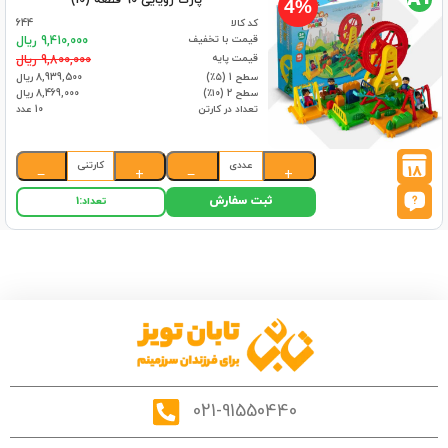
پارک رویایی 90 قطعه (10)
4%
کد کالا
644
قیمت با تخفیف
9,410,000 ریال
قیمت پایه
9,800,000 ریال
سطح 1 (۵٪)
8,939,500 ریال
سطح 2 (۱۰٪)
8,469,000 ریال
تعداد در کارتن
10 عدد
عددی
کارتنی
18
−
+
−
+
ثبت سفارش
تعداد:
1
021-91550440