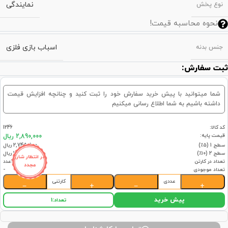
نمایندگی
نوع پخش
نحوه محاسبه قیمت!
اسباب بازی فلزی
جنس بدنه
ثبت سفارش:
شما میتوانید با پیش خرید سفارش خود را ثبت کنید و چنانچه افزایش قیمت
داشته باشیم به شما اطلاع رسانی میکنیم
کد کالا:
1246
قیمت پایه:
2,890,000 ریال
سطح 1 (۵٪)
2,745,500 ریال
سطح 2 (۱۰٪)
2,601,000 ریال
در انتظار شارژ
تعداد در کارتن
12عدد
مجدد
تعداد موجودی
-
عددی
کارتنی
−
+
−
+
پیش خرید
تعداد:
1