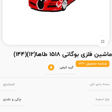
بزرگنمایی تصویر
ماشین فلزی بوگاتی 1518 طاها(12)(144)
شناسه محصول:
1246
A
گرید کیفی
استندی
بسته‌ بندی تکی
چکی و نقدی
نوع تسویه