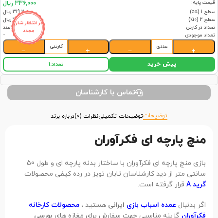
قیمت پایه:
336,000 ریال
سطح 1 (۵٪)
319,200 ریال
سطح 2 (۱۰٪)
302,400 ریال
در انتظار شارژ
تعداد در کارتن
36عدد
مجدد
تعداد موجودی
-
عددی
کارتنی
−
+
−
+
پیش خرید
تعداد:
1
تماس با کارشناسان
توضیحات
توضیحات تکمیلی
نظرات (0)
درباره برند
منچ پارچه ای فکرآوران
بازی منچ پارچه ای فکرآوران با ساختار بدنه پارچه ای و طول 50
سانتی متر از دید کارشناسان تابان تویز در رده کیفی محصولات
گرید A
قرار گرفته است.
اگر بدنبال
عمده اسباب بازی
ایرانی
هستید ،
محصولات کارخانه
فکرآوران
گزینه مناسبی جهت سفارش برای مغازه های
بورسی