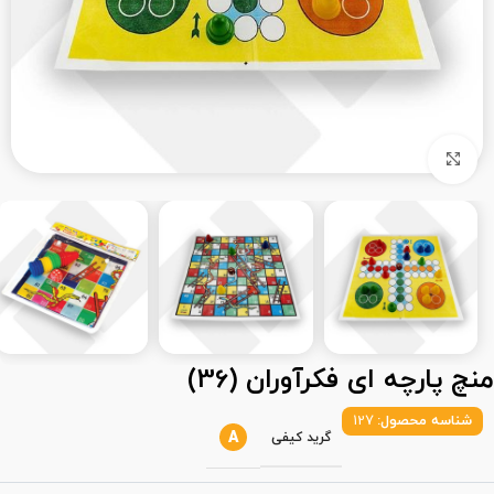
بزرگنمایی تصویر
منچ پارچه ای فکرآوران (36)
شناسه محصول:
127
A
گرید کیفی