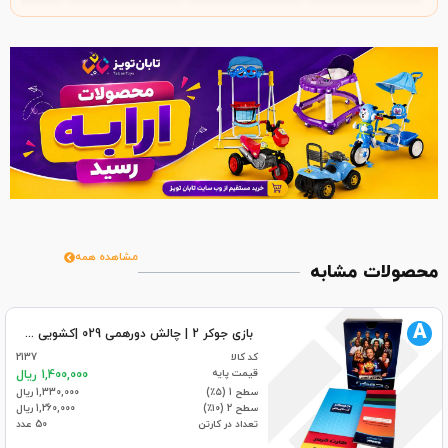
مشاهده همه
محصولات مشابه
A
بازی جوکر 2 | چالش دورهمی 029 |کشویی (50)
کد کالا
2137
قیمت پایه
1,400,000 ریال
سطح 1 (۵٪)
1,330,000 ریال
سطح 2 (۱۰٪)
1,260,000 ریال
تعداد در کارتن
50 عدد