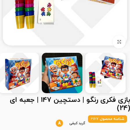
بزرگنمایی تصویر
بازی فکری رنگو | دستچین 147 | جعبه ای
(24)
شناسه محصول:
2167
A
گرید کیفی