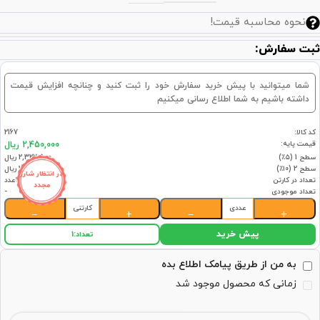
نحوه محاسبه قیمت!
ثبت سفارش:
شما میتوانید با پیش خرید سفارش خود را ثبت کنید و چنانچه افزایش قیمت
داشته باشیم به شما اطلاع رسانی میکنیم
کد کالا:
2167
قیمت پایه:
2,450,000 ریال
سطح 1 (۵٪)
2,327,500 ریال
سطح 2 (۱۰٪)
2,205,000 ریال
در انتظار شارژ
تعداد در کارتن
24عدد
مجدد
تعداد موجودی
-
عددی
کارتنی
−
+
−
+
پیش خرید
تعداد:
1
به من از طریق پیامک اطلاع بده
زمانی که محصول موجود شد