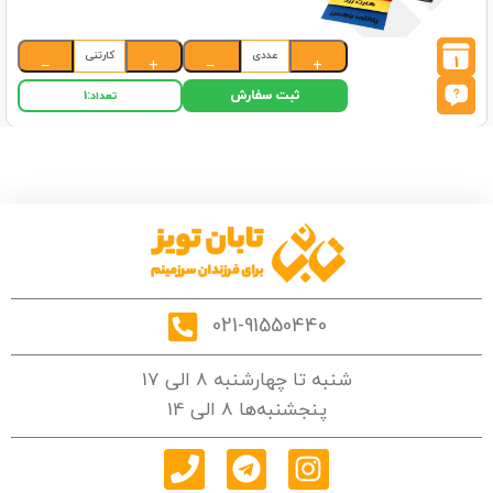
عددی
کارتنی
1
−
+
−
+
ثبت سفارش
تعداد:
1
021-91550440
شنبه تا چهارشنبه 8 الی 17
پنجشنبه‌ها 8 الی 14