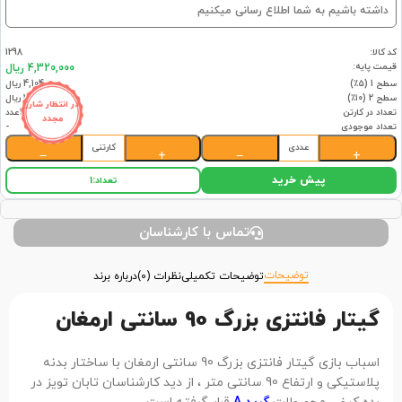
داشته باشیم به شما اطلاع رسانی میکنیم
کد کالا:
1298
قیمت پایه:
4,320,000 ریال
سطح 1 (۵٪)
4,104,000 ریال
سطح 2 (۱۰٪)
3,888,000 ریال
در انتظار شارژ
تعداد در کارتن
14عدد
مجدد
تعداد موجودی
-
عددی
کارتنی
−
+
−
+
پیش خرید
تعداد:
1
تماس با کارشناسان
توضیحات
توضیحات تکمیلی
نظرات (0)
درباره برند
گیتار فانتزی بزرگ 90 سانتی ارمغان
اسباب بازی گیتار فانتزی بزرگ 90 سانتی ارمغان با ساختار بدنه
پلاستیکی و ارتفاع 90 سانتی متر ، از دید کارشناسان تابان تویز در