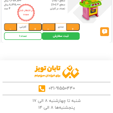
سطح 1 (۵٪)
9,357,500 ریال
سطح 2 (۱۰٪)
8,865,000 ریال
تعداد در کارتن
4 عدد
در انتظار شارژ
مجدد
عددی
کارتنی
−
+
−
+
ثبت سفارش
تعداد:
1
021-91550440
شنبه تا چهارشنبه 8 الی 17
پنجشنبه‌ها 8 الی 14