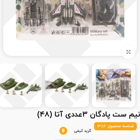
بزرگنمایی تصویر
نیم ست پادگان 3عددی آتا (48)
شناسه محصول:
1386
B
گرید کیفی