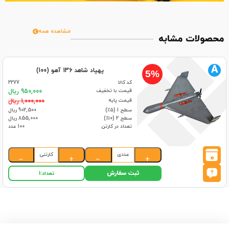
مشاهده همه
محصولات مشابه
A
پهپاد شاهد 136 آهو (100)
5%
کد کالا
2277
قیمت با تخفیف
950,000 ریال
قیمت پایه
1,000,000 ریال
سطح 1 (۵٪)
902,500 ریال
سطح 2 (۱۰٪)
855,000 ریال
تعداد در کارتن
100 عدد
عددی
کارتنی
0
−
+
−
+
ثبت سفارش
تعداد:
1