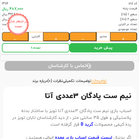
کد کالا:
1386
قیمت پایه:
487,000 ریال
سطح 1 (۵٪)
462,650 ریال
سطح 2 (۱۰٪)
438,300 ریال
در انتظار شارژ
تعداد در کارتن
48عدد
مجدد
تعداد موجودی
-
عددی
کارتنی
−
+
−
+
پیش خرید
تعداد:
1
تماس با کارشناسان
توضیحات
توضیحات تکمیلی
نظرات (0)
درباره برند
نیم ست پادگان 3عددی آتا
اسباب بازی نیم ست پادگان 3عددی آتا تویز با ساختار بدنه
پلاستیکی و طول 35 سانتی متر ، از دید کارشناسان تابان تویز در
رده کیفی محصولات
گرید B
قرار گرفته است.
اگر بدنبال
لیست قیمت اسباب بازی عمده
ایرانی
هستید ،