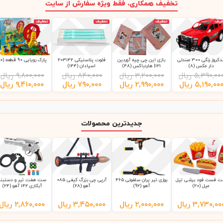
تخفیف همکاری، فقط ویژه سفارش از سایت
فیف
تخفیف
تخفیف
تخفیف
لندکروز رنگی 300 صندلی
بازی این چی چیه آوردین
فلوت پلاستیکی 203142
پارک رویایی 90 قطعه (10)
دار مکس (8)
121| هاردباکس (48)
اسپادان (144)
۵,۳۹۰,۰۰
ریال
۳,۲۰۰,۰۰۰
ریال
۸۴۰,۰۰۰
ریال
۹,۸۰۰,۰۰۰
ریال
۵,۱۹۰,۰۰
ریال
۲,۹۹۰,۰۰۰
ریال
۷۹۰,۰۰۰
ریال
۹,۴۱۰,۰۰۰
ریال
جدیدترین محصولات
 فست فود برشی تپل
یوزی تیر پران سلفونی 465
آرپی چی بزرگ کیفی 085
ست هفت تیر و دستبند
مپل (20)
آهو (92)
آهو (28)
آبکاری 142 آهو (24)
۳,۷۳۰,۰۰
ریال
۲,۰۰۰,۰۰۰
ریال
۳,۴۵۰,۰۰۰
ریال
۲,۸۶۰,۰۰۰
ریال