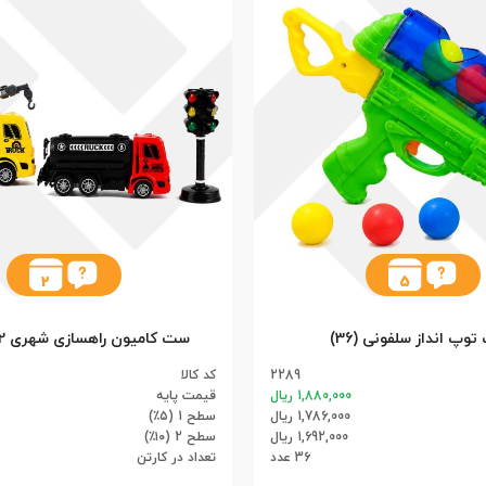
2
5
توپ انداز سلفونی (36)
2289
کد کالا
1,880,000 ریال
قیمت پایه
1,786,000 ریال
سطح 1 (۵٪)
1,692,000 ریال
سطح 2 (۱۰٪)
36 عدد
تعداد در کارتن