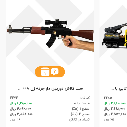
1
ست کامیون راهسازی شهری 2تایی با چراغ راهنمایی 9865 سلفونی (65)
ست کلاش دوربین دار جرقه زن 008 آهو (26)
2285
کد کالا
2272
2,840,000 ریال
قیمت پایه
4,280,000 ریال
2,698,000 ریال
سطح 1 (۵٪)
4,066,000 ریال
2,556,000 ریال
سطح 2 (۱۰٪)
3,852,000 ریال
65 عدد
تعداد در کارتن
26 عدد