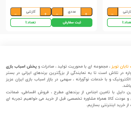
ارتنی
عددی
کارتنی
−
+
−
+
−
ثبت سفارش
داد:
1
تعداد:
1
تابان تویز
، مجموعه ای با محوریت تولید ، صادرات و
پخش اسباب بازی
ره در تلاش است تا به نمایندگی از بزرگترین برندهای ایرانی در بستر
لکترونیک و با خدمات نوآورانه ، سهمی در بازار اسباب بازی ایران عزیز
اشد.
قصه کودکانه
ن دلیل با تامین اجناس از برندهای مطرح ، فروش اقساطی، ضمانت
 عودت کالا همراه مشاوره تخصصی قبل از خرید می خواهیم تجربه ای
از خرید اینترنتی بسازیم.