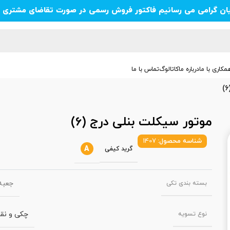
یان گرامی می رسانیم فاکتور فروش رسمی در صورت تقاضای مشتری ص
مکاری با ما
درباره ما
کاتالوگ
تماس با ما
موتور سیکلت بنلی درج (6)
شناسه محصول:
1407
A
گرید کیفی
جعبه‌
بسته‌ بندی تکی
چکی و نق
نوع تسویه