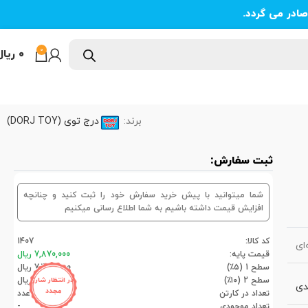
ادر می گردد.
0
۰
ریال
برند:
درج توی (DORJ TOY)
ثبت سفارش:
شما میتوانید با پیش خرید سفارش خود را ثبت کنید و چنانچه
افزایش قیمت داشته باشیم به شما اطلاع رسانی میکنیم
کد کالا:
1407
ای
قیمت پایه:
7,870,000 ریال
سطح 1 (۵٪)
7,476,500 ریال
سطح 2 (۱۰٪)
7,083,000 ریال
در انتظار شارژ
دی
مجدد
تعداد در کارتن
6عدد
تعداد موجودی
-