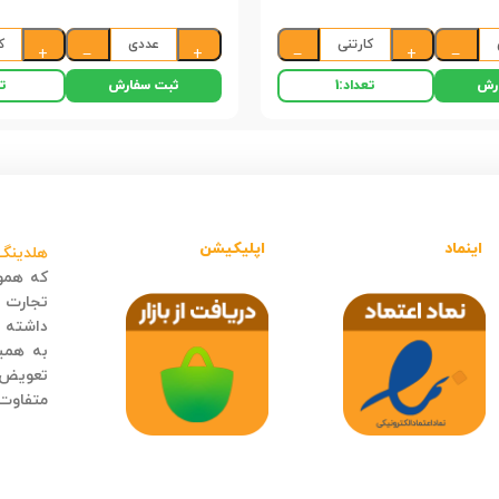
کارتنی
عددی
ک
+
−
+
−
+
−
رش
ثبت سفارش
تعداد:
1
تع
اینماد
اپلیکیشن
هلدینگ 
که هموا
تجارت ا
داشته ب
به همی
تعویض و
متفاوت 