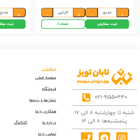
عددی
کارتنی
عددی
+
−
+
−
+
ثبت سفارش
ثبت سفا
تعداد:
1
امکانات
صفحه اصلی
فروشگاه
021-91550440
نشان‌ها و برندها
همکاری با ما
شنبه تا چهارشنبه 8 الی 17
پنجشنبه‌ها 8 الی 14
درباره ما
کاتالوگ
تماس با ما