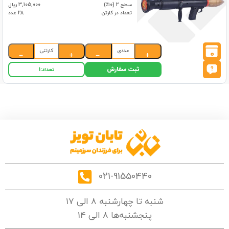
سطح 2 (۱۰٪)
3,105,000 ریال
تعداد در کارتن
28 عدد
عددی
کارتنی
0
−
+
−
+
ثبت سفارش
تعداد:
1
021-91550440
شنبه تا چهارشنبه 8 الی 17
پنجشنبه‌ها 8 الی 14