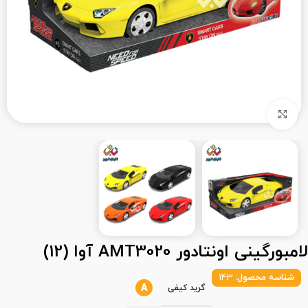
بزرگنمایی تصویر
لامبورگینی اونتادور AMT3020 آوا (12)
شناسه محصول:
143
A
گرید کیفی