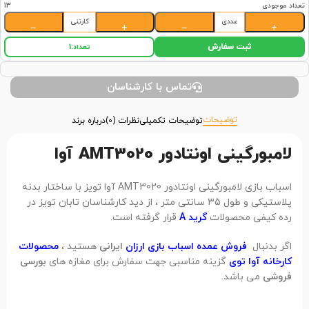
تعداد موجودی
13
عددی
کارتنی
−
+
−
+
ثبت سفارش
تعداد:
1
تماس با کارشناسان
توضیحات
توضیحات تکمیلی
نظرات (0)
درباره برند
لامبورگینی اونتادور AMT3020 آوا
اسباب بازی لامبورگینی اونتادور AMT3020 آوا تویز با ساختار بدنه
پلاستیکی و طول 35 سانتی متر ، از دید کارشناسان تابان تویز در
رده کیفی محصولات
گرید A
قرار گرفته است.
اگر بدنبال
فروش عمده اسباب بازی ارزان
ایرانی
هستید ،
محصولات
کارخانه آوا توی
گزینه مناسبی جهت سفارش برای مغازه های
بورسی
فروشی
می باشد.