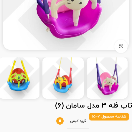
بزرگنمایی تصویر
تاب فله 3 مدل سامان (6)
شناسه محصول:
1507
A
گرید کیفی