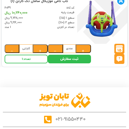
A
تاب تامی موزیکال سامان تک کارتن (1)
کد کالا
2049
قیمت پایه
10,240,000 ریال
سطح 1 (۵٪)
9,728,000 ریال
سطح 2 (۱۰٪)
9,216,000 ریال
تعداد در کارتن
1 عدد
عددی
کارتنی
15
−
+
−
+
ثبت سفارش
تعداد:
1
021-91550440