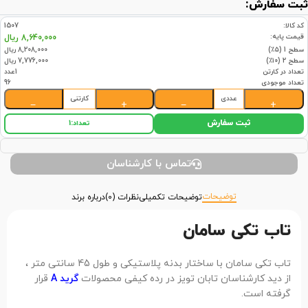
ثبت سفارش:
کد کالا:
1507
قیمت پایه:
8,640,000 ریال
سطح 1 (۵٪)
8,208,000 ریال
سطح 2 (۱۰٪)
7,776,000 ریال
تعداد در کارتن
1عدد
تعداد موجودی
96
عددی
کارتنی
−
+
−
+
ثبت سفارش
تعداد:
1
تماس با کارشناسان
توضیحات
توضیحات تکمیلی
نظرات (0)
درباره برند
تاب تکی سامان
تاب تکی سامان با ساختار بدنه پلاستیکی و طول 45 سانتی متر ،
از دید کارشناسان تابان تویز در رده کیفی محصولات
گرید A
قرار
گرفته است.