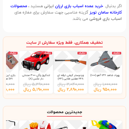
اگر بدنبال
خرید عمده اسباب بازی ارزان
ایرانی
هستید ،
محصولات
کارخانه سامان تویز
گزینه مناسبی جهت سفارش برای مغازه های
اسباب بازی فروشی
می باشد.
تخفیف همکاری، فقط ویژه سفارش از سایت
تخفیف
تخفیف
تخفیف
تخفیف
پهپاد شاهد 136 آهو (100)
وینچستر کیفی ترقه ای
لندکروز رنگی 300 صندلی
بازی این چی چ
248 هفتیر طلایی (24)
دار مکس (8)
121| هاردباکس (48)
۱,۰۰۰,۰۰۰
ریال
۳,۰۴۰,۰۰۰
ریال
۵,۳۹۰,۰۰۰
ریال
,۲۰۰,۰۰۰
۹۵۰,۰۰۰
ریال
۲,۸۹۰,۰۰۰
ریال
۵,۱۹۰,۰۰۰
ریال
,۹۹۰,۰۰۰
جدیدترین محصولات