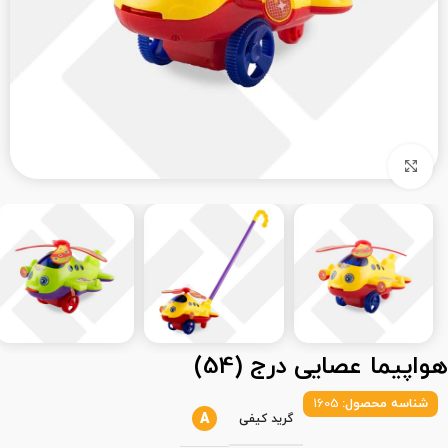
بزرگنمایی تصویر
هواپیما عصایی درج (54)
شناسه محصول:
1605
A
گرید کیفی