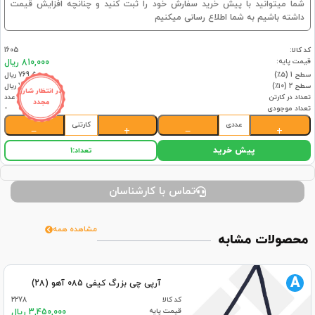
شما میتوانید با پیش خرید سفارش خود را ثبت کنید و چنانچه افزایش قیمت
داشته باشیم به شما اطلاع رسانی میکنیم
کد کالا:
1605
قیمت پایه:
810,000 ریال
سطح 1 (۵٪)
769,500 ریال
سطح 2 (۱۰٪)
729,000 ریال
در انتظار شارژ
تعداد در کارتن
54عدد
مجدد
تعداد موجودی
-
عددی
کارتنی
−
+
−
+
پیش خرید
تعداد:
1
تماس با کارشناسان
مشاهده همه
محصولات مشابه
A
آرپی چی بزرگ کیفی 085 آهو (28)
کد کالا
2278
قیمت پایه
3,450,000 ریال