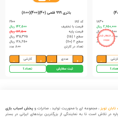
باتری 999 قلمی (40)(400)(800)
1830
کد کالا
1900
2,650,000 ریال
قیمت با تخفیف
142,500 ریال
2,517,500 ریال
قیمت پایه
162,500 ریال
در انتظار شارژ
2,385,000 ریال
سطح 1 (۵٪)
135,375 ریال
مجدد
48 عدد
سطح 2 (۱۰٪)
128,250 ریال
تعداد در کارتن
800 عدد
ارتنی
عددی
کارتنی
−
+
−
+
−
ثبت سفارش
داد:
1
تعداد:
1
تابان تویز
، مجموعه ای با محوریت تولید ، صادرات و
پخش اسباب بازی
ره در تلاش است تا به نمایندگی از بزرگترین برندهای ایرانی در بستر