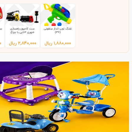
تفنگ توپ انداز سلفونی
ست کامیون راهسازی
ست
(36)
شهری 2تایی با چراغ
راهنمایی 9865 سلفونی
(65)
۱,۸۸۰,۰۰۰
ریال
۲,۸۴۰,۰۰۰
ریال
۰