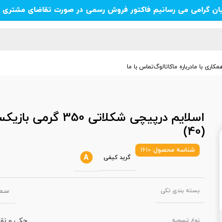
یان گرامی می رسانیم فاکتور فروش رسمی در صورت تقاضای مشتری ص
مکاری با ما
درباره ما
کاتالوگ
تماس با ما
اسلایم درپیچی شکلاتی 350 گرمی با
(40)
شناسه محصول:
1610
A
گرید کیفی
سطل
بسته‌ بندی تکی
چکی و نق
نوع تسویه