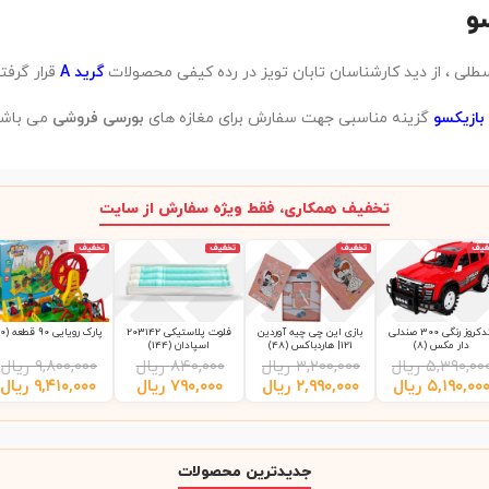
گرید A
قرار گرف
بازیکسو
گزینه مناسبی جهت سفارش برای مغازه های
بورسی فروشی
می باشد
تخفیف همکاری، فقط ویژه سفارش از سایت
فیف
تخفیف
تخفیف
تخفیف
لندکروز رنگی 300 صندلی
بازی این چی چیه آوردین
فلوت پلاستیکی 203142
پارک رویایی 90 قطعه (10)
دار مکس (8)
121| هاردباکس (48)
اسپادان (144)
۵,۳۹۰,۰۰
ریال
۳,۲۰۰,۰۰۰
ریال
۸۴۰,۰۰۰
ریال
۹,۸۰۰,۰۰۰
ریال
۵,۱۹۰,۰۰
ریال
۲,۹۹۰,۰۰۰
ریال
۷۹۰,۰۰۰
ریال
۹,۴۱۰,۰۰۰
ریال
جدیدترین محصولات