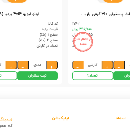
اسلایم مثلث پاستیلی 310 گرمی بازیکسو (45)
اونو لبوبو 4014 بردیا (48)
1742
کد کالا
396,700 ریال
قیمت پایه
376,865 ریال
سطح 1 (۵٪)
در انتظار شارژ
357,030 ریال
سطح 2 (۱۰٪)
مجدد
45 عدد
تعداد در کارتن
کارتنی
عددی
ک
+
−
+
−
+
−
رش
ثبت سفارش
تعداد:
1
تع
اینماد
اپلیکیشن
هلدینگ 
که هموا