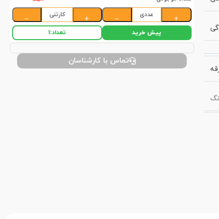
عددی
کارتنی
−
+
−
+
گی
پیش خرید
تعداد:
1
تماس با کارشناسان
قه
نگ