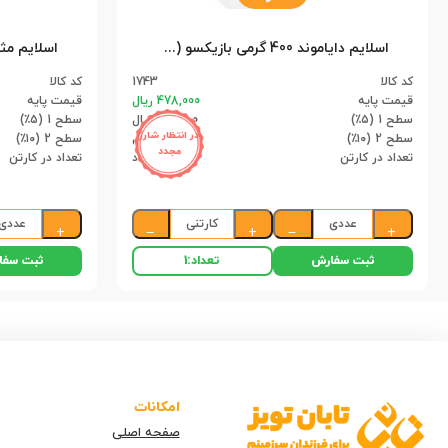
اسلایم دایاموند 400 گرمی بازیکسو (24)
کد کالا
1743
کد کالا
قیمت پایه
478,000 ریال
قیمت پایه
سطح 1 (۵٪)
454,100 ریال
سطح 1 (۵٪)
در انتظار شارژ
سطح 2 (۱۰٪)
430,200 ریال
سطح 2 (۱۰٪)
مجدد
تعداد در کارتن
24 عدد
تعداد در کارتن
عددی
کارتنی
عددی
+
−
+
−
+
ثبت سفارش
ثبت سفا
تعداد:
1
امکانات
صفحه اصلی