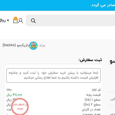
ادر می گردد.
0
۰
ریال
برند:
بازیکسو (bazixo)
زیکسو
ثبت سفارش:
شما میتوانید با پیش خرید سفارش خود را ثبت کنید و چنانچه
افزایش قیمت داشته باشیم به شما اطلاع رسانی میکنیم
کد کالا:
1610
قیمت پایه:
411,000 ریال
ی
سطح 1 (۵٪)
390,450 ریال
سطح 2 (۱۰٪)
369,900 ریال
در انتظار شارژ
مجدد
تعداد در کارتن
40عدد
دی
تعداد موجودی
-