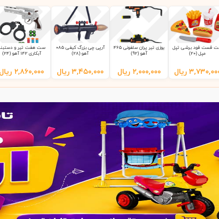
 فست فود برشی تپل
یوزی تیر پران سلفونی 465
آرپی چی بزرگ کیفی 085
ست هفت تیر و دستبند
مپل (20)
آهو (92)
آهو (28)
آبکاری 142 آهو (24)
۳,۷۳۰,۰۰
ریال
۲,۰۰۰,۰۰۰
ریال
۳,۴۵۰,۰۰۰
ریال
۲,۸۶۰,۰۰۰
ریال