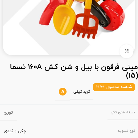
بزرگنمایی تصویر
مینی فرقون با بیل و شن کش 160A تسما
(15)
شناسه محصول:
1656
A
گرید کیفی
توری
بسته‌ بندی تکی
چکی و نقدی
نوع تسویه