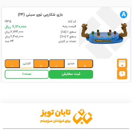
A
بازی شکارچی توی سیتی (24)
کد کالا
1935
قیمت پایه
7,120,000 ریال
سطح 1 (۵٪)
6,764,000 ریال
سطح 2 (۱۰٪)
6,408,000 ریال
تعداد در کارتن
24 عدد
عددی
کارتنی
0
−
+
−
+
ثبت سفارش
تعداد:
1