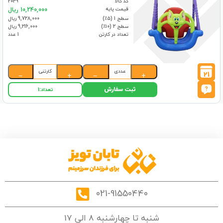
کد کالا
2049
قیمت پایه
10,240,000 ریال
سطح 1 (۵٪)
9,728,000 ریال
سطح 2 (۱۰٪)
9,216,000 ریال
تعداد در کارتن
1 عدد
عددی
کارتنی
21
−
+
−
+
ثبت سفارش
تعداد:
1
021-91550440
شنبه تا چهارشنبه 8 الی 17