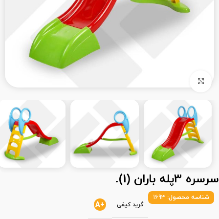
بزرگنمایی تصویر
سرسره 3پله باران (1).
شناسه محصول:
1693
+A
گرید کیفی