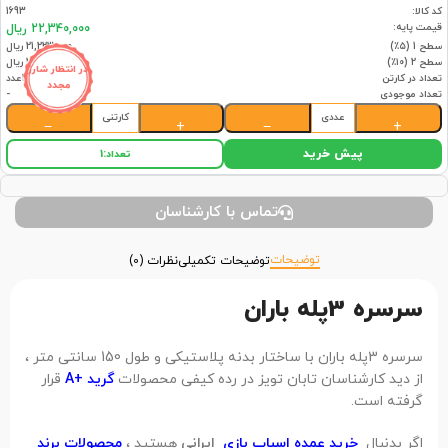
کد کالا:
1693
قیمت پایه:
22,340,000 ریال
سطح 1 (۵٪)
21,223,000 ریال
سطح 2 (۱۰٪)
20,106,000 ریال
در انتظار شارژ
تعداد در کارتن
1عدد
مجدد
تعداد موجودی
-
عددی
کارتنی
−
+
−
+
پیش خرید
تعداد:
1
تماس با کارشناسان
توضیحات
توضیحات تکمیلی
نظرات (0)
سرسره 3پله باران
سرسره 3پله باران با ساختار بدنه پلاستیکی و طول 150 سانتی متر ،
از دید کارشناسان تابان تویز در رده کیفی محصولات
گرید +A
قرار
گرفته است.
اگر بدنبال
خرید عمده اسباب بازی
ایرانی
هستید ،
محصولات برند