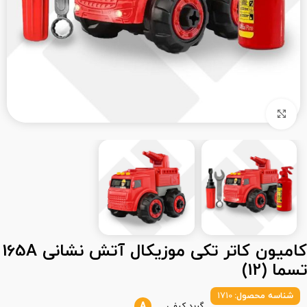
بزرگنمایی تصویر
کامیون کاتر تکی موزیکال آتش نشانی 165A
تسما (12)
شناسه محصول:
1710
A
گرید کیفی