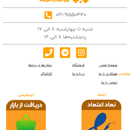
021-91550440
شنبه تا چهارشنبه 8 الی 17
پنجشنبه‌ها 8 الی 14
صفحه اصلی
فروشگاه
نشان‌ها و برندها
همکاری با ما
درباره ما
کاتالوگ
امکانات
تماس با ما
اینماد
اپلیکیشن