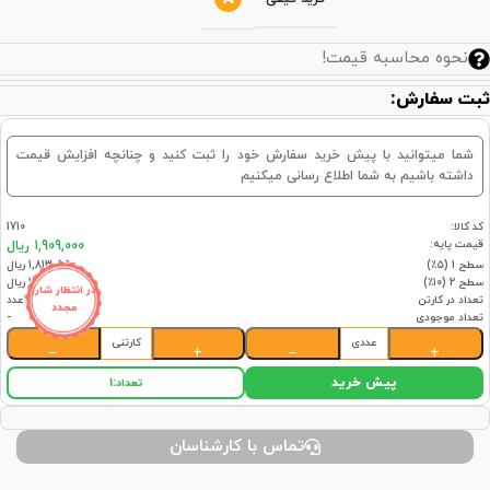
نحوه محاسبه قیمت!
ثبت سفارش:
شما میتوانید با پیش خرید سفارش خود را ثبت کنید و چنانچه افزایش قیمت
داشته باشیم به شما اطلاع رسانی میکنیم
کد کالا:
1710
قیمت پایه:
1,909,000 ریال
سطح 1 (۵٪)
1,813,550 ریال
سطح 2 (۱۰٪)
1,718,100 ریال
در انتظار شارژ
تعداد در کارتن
12عدد
مجدد
تعداد موجودی
-
عددی
کارتنی
−
+
−
+
پیش خرید
تعداد:
1
تماس با کارشناسان