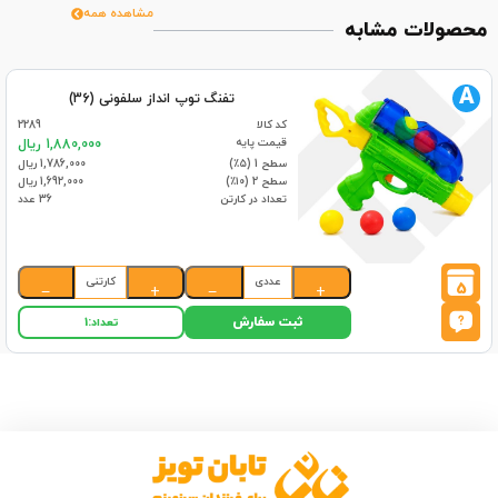
مشاهده همه
محصولات مشابه
A
تفنگ توپ انداز سلفونی (36)
کد کالا
2289
قیمت پایه
1,880,000 ریال
سطح 1 (۵٪)
1,786,000 ریال
سطح 2 (۱۰٪)
1,692,000 ریال
تعداد در کارتن
36 عدد
عددی
کارتنی
5
−
+
−
+
ثبت سفارش
تعداد:
1