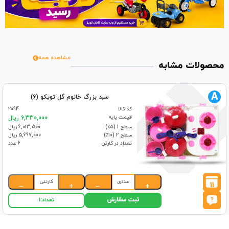
مشاهده همه
محصولات مشابه
A
سبد بزرگ خانوم گل تویکو (6)
کد کالا
2094
قیمت پایه
6,330,000 ریال
سطح 1 (۵٪)
6,013,500 ریال
سطح 2 (۱۰٪)
5,697,000 ریال
تعداد در کارتن
6 عدد
عددی
کارتنی
11
−
+
−
+
ثبت سفارش
تعداد:
1