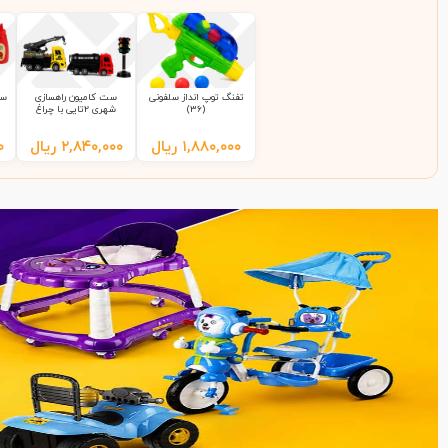
تفنگ توپ انداز سلفونی
ست کامیون راهسازی
ست
(36)
شهری 2تایی با چراغ
راهنمایی 9865 سلفونی
(65)
۱,۸۸۰,۰۰۰
ریال
۲,۸۴۰,۰۰۰
ریال
۰