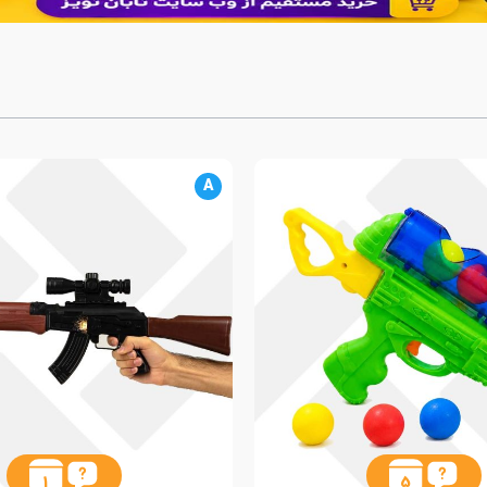
A
1
5