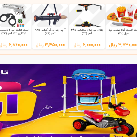
 فست فود برشی تپل
یوزی تیر پران سلفونی 465
آرپی چی بزرگ کیفی 085
ست هفت تیر و دستبند
مپل (20)
آهو (92)
آهو (28)
آبکاری 142 آهو (24)
۳,۷۳۰,۰۰
ریال
۲,۰۰۰,۰۰۰
ریال
۳,۴۵۰,۰۰۰
ریال
۲,۸۶۰,۰۰۰
ریال