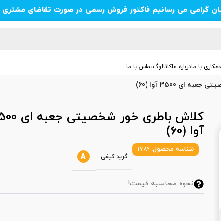
یان گرامی می رسانیم فاکتور فروش رسمی در صورت تقاضای مشتری ص
مکاری با ما
درباره ما
کاتالوگ
تماس با ما
 ای 3500 آوا (60)
کلاش باطری خور شخصیتی 
آوا (60)
شناسه محصول:
1789
A
گرید کیفی
نحوه محاسبه قیمت!