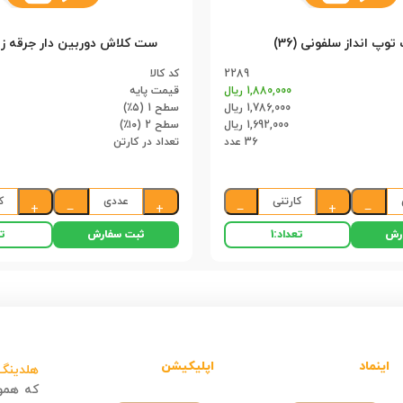
توپ انداز سلفونی (36)
2289
کد کالا
1,880,000 ریال
قیمت پایه
1,786,000 ریال
سطح 1 (۵٪)
1,692,000 ریال
سطح 2 (۱۰٪)
36 عدد
تعداد در کارتن
کارتنی
عددی
ک
+
−
+
−
+
−
رش
ثبت سفارش
تعداد:
1
تع
اینماد
اپلیکیشن
هلدینگ 
که هموا