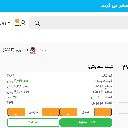
ادر می گردد.
0
۰
ریال
برند:
آوا توی (AMT)
جعبه ای 3500
ثبت سفارش:
کد کالا:
1789
قیمت پایه:
4,620,000 ریال
سطح 1 (۵٪)
4,389,000 ریال
سطح 2 (۱۰٪)
4,158,000 ریال
تعداد در کارتن
36عدد
تعداد موجودی
249
عددی
کارتنی
−
+
−
+
ثبت سفارش
تعداد:
1