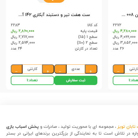
ست کلاش دوربین دار جرقه زن 008 آهو (26)
ست هفت تیر و دستبند آبکاری 142 آهو (24)
2272
کد کالا
2283
4,280,000 ریال
قیمت پایه
2,860,000 ریال
4,066,000 ریال
سطح 1 (۵٪)
2,717,000 ریال
3,852,000 ریال
سطح 2 (۱۰٪)
2,574,000 ریال
26 عدد
تعداد در کارتن
24 عدد
ارتنی
عددی
کارتنی
−
+
−
+
−
ثبت سفارش
داد:
1
تعداد:
1
تابان تویز
، مجموعه ای با محوریت تولید ، صادرات و
پخش اسباب بازی
ره در تلاش است تا به نمایندگی از بزرگترین برندهای ایرانی در بستر