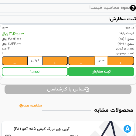
نحوه محاسبه قیمت!
ثبت سفارش:
کد کالا:
1827
قیمت پایه:
3,160,000 ریال
سطح 1 (۵٪)
3,002,000 ریال
سطح 2 (۱۰٪)
2,844,000 ریال
تعداد در کارتن
24عدد
تعداد موجودی
2
عددی
کارتنی
−
+
−
+
ثبت سفارش
تعداد:
1
تماس با کارشناسان
مشاهده همه
محصولات مشابه
A
آرپی چی بزرگ کیفی 085 آهو (28)