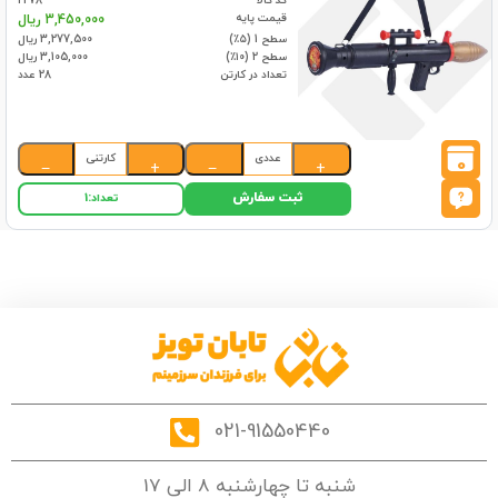
کد کالا
2278
قیمت پایه
3,450,000 ریال
سطح 1 (۵٪)
3,277,500 ریال
سطح 2 (۱۰٪)
3,105,000 ریال
تعداد در کارتن
28 عدد
عددی
کارتنی
0
−
+
−
+
ثبت سفارش
تعداد:
1
021-91550440
شنبه تا چهارشنبه 8 الی 17