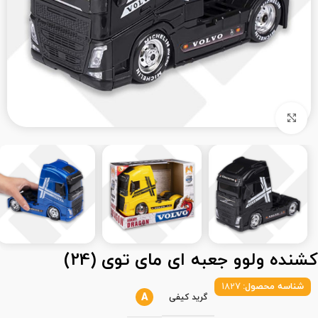
بزرگنمایی تصویر
کشنده ولوو جعبه ای مای توی (24)
شناسه محصول:
1827
A
گرید کیفی