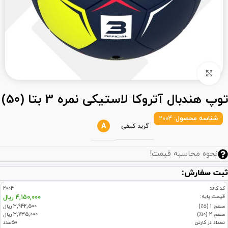
بزرگنمایی تصویر
توپ هندبال آتروکا لاستیکی نمره 3 بتا (50)
شناسه محصول:
2004
A
گرید کیفی
نحوه محاسبه قیمت!
ثبت سفارش:
کد کالا:
2004
قیمت پایه:
4,150,000 ریال
سطح 1 (۵٪)
3,942,500 ریال
سطح 2 (۱۰٪)
3,735,000 ریال
تعداد در کارتن
50عدد