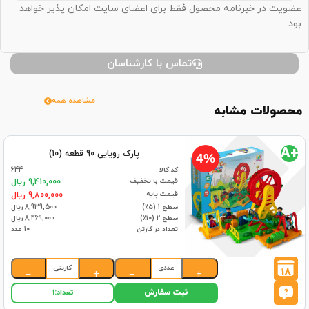
عضویت در خبرنامه محصول فقط برای اعضای سایت امکان پذیر خواهد
بود.
تماس با کارشناسان
مشاهده همه
محصولات مشابه
+A
پارک رویایی 90 قطعه (10)
4%
کد کالا
644
قیمت با تخفیف
9,410,000 ریال
قیمت پایه
9,800,000 ریال
سطح 1 (۵٪)
8,939,500 ریال
سطح 2 (۱۰٪)
8,469,000 ریال
تعداد در کارتن
10 عدد
عددی
کارتنی
18
−
+
−
+
ثبت سفارش
تعداد:
1