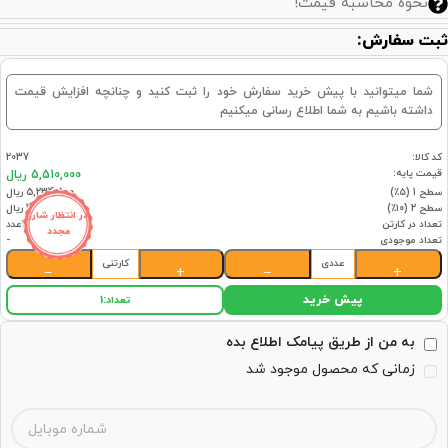
نحوه محاسبه قیمت!
ثبت سفارش:
شما میتوانید با پیش خرید سفارش خود را ثبت کنید و چنانچه افزایش قیمت
داشته باشیم به شما اطلاع رسانی میکنیم
کد کالا:
2037
قیمت پایه:
5,510,000 ریال
سطح 1 (۵٪)
5,234,500 ریال
سطح 2 (۱۰٪)
4,959,000 ریال
در انتظار شارژ
تعداد در کارتن
12عدد
مجدد
تعداد موجودی
-
عددی
کارتنی
−
+
−
+
پیش خرید
تعداد:
1
به من از طریق پیامک اطلاع بده
زمانی که محصول موجود شد