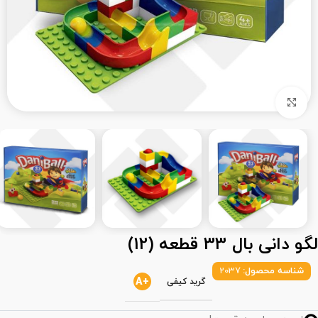
بزرگنمایی تصویر
لگو دانی بال 33 قطعه (12)
شناسه محصول:
2037
+A
گرید کیفی