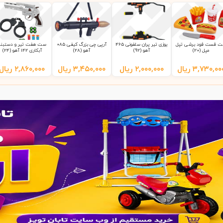
 فست فود برشی تپل
یوزی تیر پران سلفونی 465
آرپی چی بزرگ کیفی 085
ست هفت تیر و دستبند
مپل (20)
آهو (92)
آهو (28)
آبکاری 142 آهو (24)
۳,۷۳۰,۰۰
ریال
۲,۰۰۰,۰۰۰
ریال
۳,۴۵۰,۰۰۰
ریال
۲,۸۶۰,۰۰۰
ریال