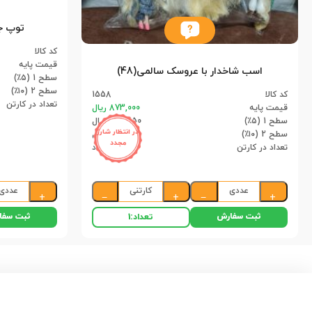
توپ جیمبا
کد کالا
قیمت پایه
اسب شاخدار با عروسک سالمی(48)
سطح 1 (۵٪)
سطح 2 (۱۰٪)
کد کالا
1558
تعداد در کارتن
قیمت پایه
873,000 ریال
سطح 1 (۵٪)
829,350 ریال
در انتظار شارژ
سطح 2 (۱۰٪)
785,700 ریال
مجدد
تعداد در کارتن
48 عدد
عددی
کارتنی
عددی
+
−
+
−
+
ثبت سفارش
ثبت سفا
تعداد:
1