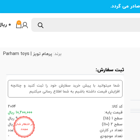
ادر می گردد.
0
۰
ریال
برند:
پرهام تویز | Parham toys
ثبت سفارش:
شما میتوانید با پیش خرید سفارش خود را ثبت کنید و چنانچه
افزایش قیمت داشته باشیم به شما اطلاع رسانی میکنیم
کد کالا:
2064
قیمت پایه:
10,200,000 ریال
سطح 1 (۵٪)
9,690,000 ریال
سطح 2 (۱۰٪)
9,180,000 ریال
در انتظار شارژ
مجدد
تعداد در کارتن
12عدد
تعداد موجودی
-