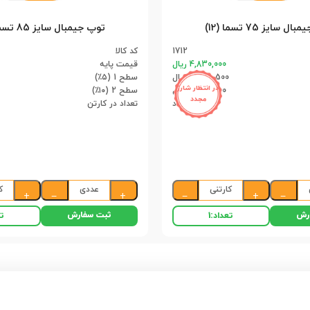
ل سایز 75 تسما (12)
توپ جیمبال سایز 85 تسما (12)
1712
کد کالا
4,830,000 ریال
قیمت پایه
4,588,500 ریال
سطح 1 (۵٪)
در انتظار شارژ
4,347,000 ریال
سطح 2 (۱۰٪)
مجدد
12 عدد
تعداد در کارتن
کارتنی
عددی
ک
+
−
+
−
+
−
رش
ثبت سفارش
تعداد:
1
تع