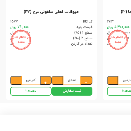
حیوانات اهلی سلفونی درج (32)
1713
کد کالا
1577
5,300,000 ریال
قیمت پایه
791,000 ریال
5,035,000 ریال
سطح 1 (۵٪)
751,450 ریال
در انتظار شارژ
در انتظار شارژ
4,770,000 ریال
سطح 2 (۱۰٪)
711,900 ریال
مجدد
مجدد
12 عدد
تعداد در کارتن
32 عدد
ارتنی
عددی
کارتنی
−
+
−
+
−
ثبت سفارش
داد:
1
تعداد:
1