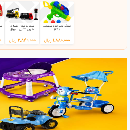
تفنگ توپ انداز سلفونی
ست کامیون راهسازی
ست
(36)
شهری 2تایی با چراغ
راهنمایی 9865 سلفونی
(65)
۱,۸۸۰,۰۰۰
ریال
۲,۸۴۰,۰۰۰
ریال
۰