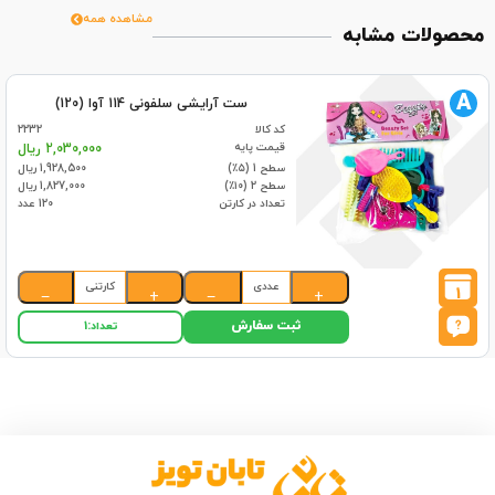
مشاهده همه
محصولات مشابه
A
ست آرایشی سلفونی 114 آوا (120)
کد کالا
2232
قیمت پایه
2,030,000 ریال
سطح 1 (۵٪)
1,928,500 ریال
سطح 2 (۱۰٪)
1,827,000 ریال
تعداد در کارتن
120 عدد
عددی
کارتنی
1
−
+
−
+
ثبت سفارش
تعداد:
1