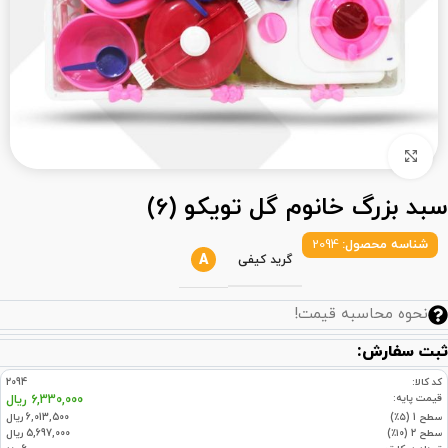
بزرگنمایی تصویر
سبد بزرگ خانوم گل تویکو (6)
شناسه محصول:
2094
A
گرید کیفی
نحوه محاسبه قیمت!
ثبت سفارش:
کد کالا:
2094
قیمت پایه:
6,330,000 ریال
سطح 1 (۵٪)
6,013,500 ریال
سطح 2 (۱۰٪)
5,697,000 ریال