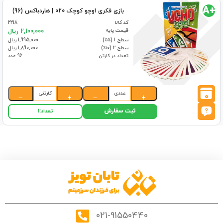
+A
بازی فکری اوچو کوچک 020 | هاردباکس (96)
کد کالا
2218
قیمت پایه
2,100,000 ریال
سطح 1 (۵٪)
1,995,000 ریال
سطح 2 (۱۰٪)
1,890,000 ریال
تعداد در کارتن
96 عدد
عددی
کارتنی
0
−
+
−
+
ثبت سفارش
تعداد:
1
021-91550440