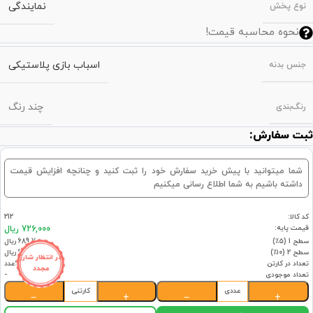
نمایندگی
نوع پخش
نحوه محاسبه قیمت!
اسباب بازی پلاستیکی
جنس بدنه
چند رنگ
رنگ‌بندی
ثبت سفارش:
شما میتوانید با پیش خرید سفارش خود را ثبت کنید و چنانچه افزایش قیمت
داشته باشیم به شما اطلاع رسانی میکنیم
کد کالا:
212
قیمت پایه:
726,000 ریال
سطح 1 (۵٪)
689,700 ریال
سطح 2 (۱۰٪)
653,400 ریال
در انتظار شارژ
تعداد در کارتن
66عدد
مجدد
تعداد موجودی
-
عددی
کارتنی
−
+
−
+