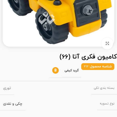
بزرگنمایی تصویر
کامیون فکری آتا (66)
شناسه محصول:
212
B
گرید کیفی
توری
بسته‌ بندی تکی
چکی و نقدی
نوع تسویه