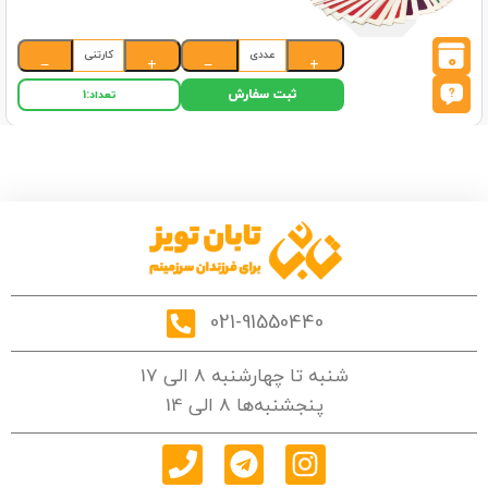
عددی
کارتنی
0
−
+
−
+
ثبت سفارش
تعداد:
1
021-91550440
شنبه تا چهارشنبه 8 الی 17
پنجشنبه‌ها 8 الی 14