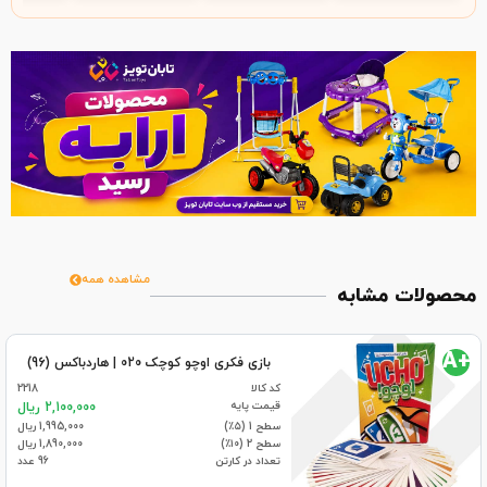
مشاهده همه
محصولات مشابه
+A
بازی فکری اوچو کوچک 020 | هاردباکس (96)
کد کالا
2218
قیمت پایه
2,100,000 ریال
سطح 1 (۵٪)
1,995,000 ریال
سطح 2 (۱۰٪)
1,890,000 ریال
تعداد در کارتن
96 عدد