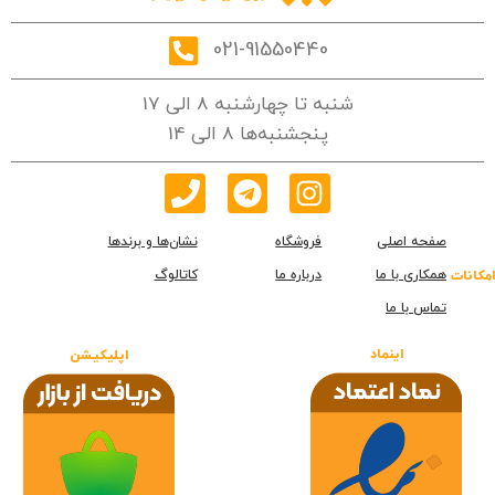
021-91550440
شنبه تا چهارشنبه 8 الی 17
پنجشنبه‌ها 8 الی 14
صفحه اصلی
فروشگاه
نشان‌ها و برندها
همکاری با ما
درباره ما
کاتالوگ
امکانات
تماس با ما
اینماد
اپلیکیشن