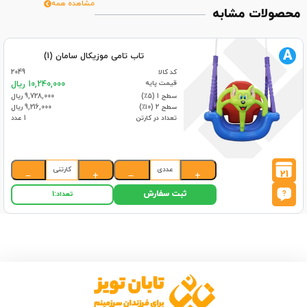
مشاهده همه
محصولات مشابه
A
تاب تامی موزیکال سامان (1)
کد کالا
2049
قیمت پایه
10,240,000 ریال
سطح 1 (۵٪)
9,728,000 ریال
سطح 2 (۱۰٪)
9,216,000 ریال
تعداد در کارتن
1 عدد
عددی
کارتنی
21
−
+
−
+
ثبت سفارش
تعداد:
1