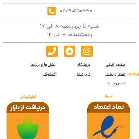
021-91550440
شنبه تا چهارشنبه 8 الی 17
پنجشنبه‌ها 8 الی 14
صفحه اصلی
فروشگاه
نشان‌ها و برندها
همکاری با ما
درباره ما
کاتالوگ
امکانات
تماس با ما
اینماد
اپلیکیشن