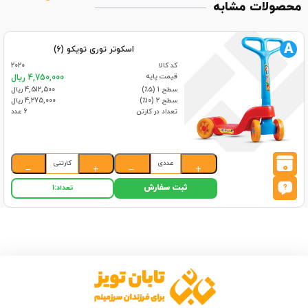
محصولات مشابه
A
اسکوتر توری تویکو (6)
کد کالا
2020
قیمت پایه
4,750,000 ریال
سطح 1 (۵٪)
4,512,500 ریال
سطح 2 (۱۰٪)
4,275,000 ریال
تعداد در کارتن
6 عدد
عددی
کارتنی
0
−
+
−
+
ثبت سفارش
تعداد:
1