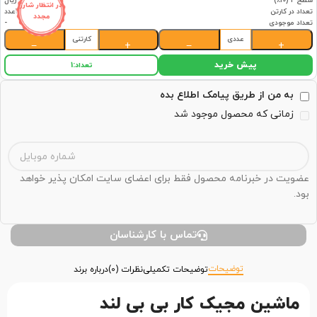
سطح 2 (۱۰٪)
38,691,000 ریال
در انتظار شارژ
تعداد در کارتن
1عدد
مجدد
تعداد موجودی
-
عددی
کارتنی
−
+
−
+
پیش خرید
تعداد:
1
به من از طریق پیامک اطلاع بده
زمانی که محصول موجود شد
عضویت در خبرنامه محصول فقط برای اعضای سایت امکان پذیر خواهد
بود.
تماس با کارشناسان
توضیحات
توضیحات تکمیلی
نظرات (0)
درباره برند
ماشین مجیک کار بی بی لند