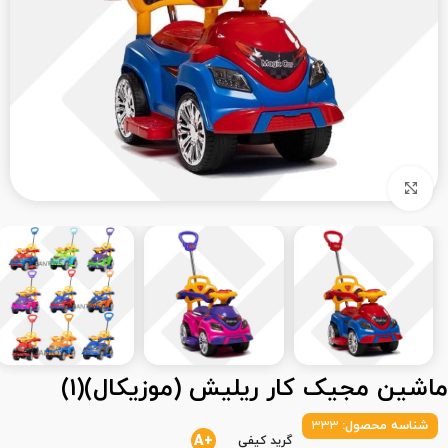
بزرگنمایی تصویر
ماشین مجیک کار ریلیش (موزیکال)(1)
شناسه محصول:
333
+A
گرید کیفی