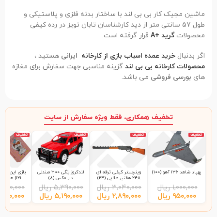
ماشین مجیک کار بی بی لند با ساختار بدنه فلزی و پلاستیکی و
طول 57 سانتی متر از دید کارشناسان تابان تویز در رده کیفی
محصولات
گرید +A
قرار گرفته است.
اگر بدنبال
خرید عمده اسباب بازی از کارخانه
ایرانی
هستید ،
محصولات کارخانه بی بی لند
گزینه مناسبی جهت سفارش برای مغازه
های
بورسی فروشی
می باشد.
تخفیف همکاری، فقط ویژه سفارش از سایت
تخفیف
تخفیف
تخفیف
تخفیف
پهپاد شاهد 136 آهو (100)
وینچستر کیفی ترقه ای
لندکروز رنگی 300 صندلی
بازی این چی چ
248 هفتیر طلایی (24)
دار مکس (8)
121| هاردباکس (48)
۱,۰۰۰,۰۰۰
ریال
۳,۰۴۰,۰۰۰
ریال
۵,۳۹۰,۰۰۰
ریال
,۲۰۰,۰۰۰
۹۵۰,۰۰۰
ریال
۲,۸۹۰,۰۰۰
ریال
۵,۱۹۰,۰۰۰
ریال
,۹۹۰,۰۰۰