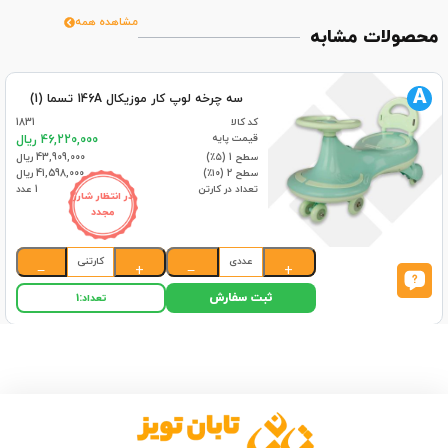
مشاهده همه
محصولات مشابه
A
سه چرخه لوپ کار موزیکال 146A تسما (1)
کد کالا
1831
قیمت پایه
46,220,000 ریال
سطح 1 (۵٪)
43,909,000 ریال
سطح 2 (۱۰٪)
41,598,000 ریال
تعداد در کارتن
1 عدد
در انتظار شارژ
مجدد
عددی
کارتنی
−
+
−
+
ثبت سفارش
تعداد:
1