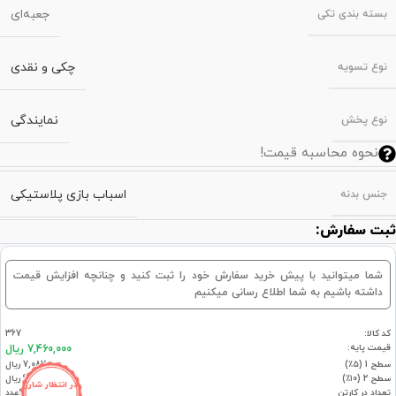
جعبه‌ای
بسته‌ بندی تکی
چکی و نقدی
نوع تسویه
نمایندگی
نوع پخش
نحوه محاسبه قیمت!
اسباب بازی پلاستیکی
جنس بدنه
ثبت سفارش:
شما میتوانید با پیش خرید سفارش خود را ثبت کنید و چنانچه افزایش قیمت
داشته باشیم به شما اطلاع رسانی میکنیم
کد کالا:
367
قیمت پایه:
7,460,000 ریال
سطح 1 (۵٪)
7,087,000 ریال
سطح 2 (۱۰٪)
6,714,000 ریال
در انتظار شارژ
تعداد در کارتن
6عدد