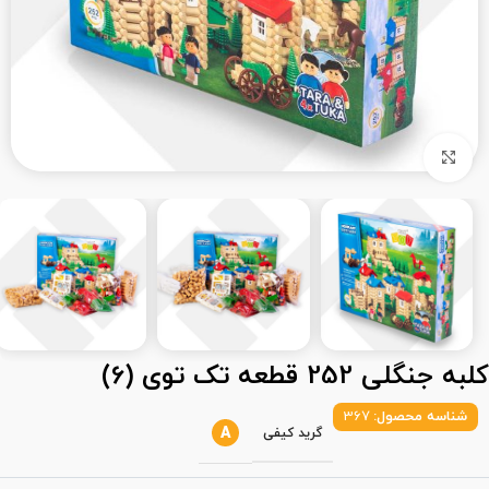
بزرگنمایی تصویر
کلبه جنگلی 252 قطعه تک توی (6)
شناسه محصول:
367
A
گرید کیفی