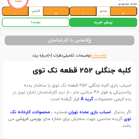
مجدد
تعداد موجودی
-
عددی
کارتنی
−
+
−
+
پیش خرید
تعداد:
1
تماس با کارشناسان
توضیحات
توضیحات تکمیلی
نظرات (0)
درباره برند
کلبه جنگلی 252 قطعه تک توی
اسباب بازی کلبه جنگلی 252 قطعه تک توی با ساختار بدنه
پلاستیکی و طول 48 سانتی متر ، از دید کارشناسان تابان تویز در
رده کیفی محصولات
گرید A
قرار گرفته است.
اگر بدنبال
اسباب بازی عمده تهران
هستید ،
محصولات کارخانه تک
توی
گزینه مناسبی جهت سفارش برای مغازه های
بورسی فروشی
می
باشد.