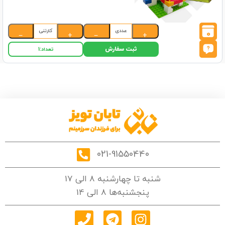
عددی
کارتنی
0
−
+
−
+
ثبت سفارش
تعداد:
1
021-91550440
شنبه تا چهارشنبه 8 الی 17
پنجشنبه‌ها 8 الی 14