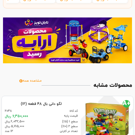
مشاهده همه
محصولات مشابه
+A
لگو دانی بال 48 قطعه (12)
کد کالا
2038
قیمت پایه
6,350,000 ریال
سطح 1 (۵٪)
6,032,500 ریال
سطح 2 (۱۰٪)
5,715,000 ریال
تعداد در کارتن
12 عدد